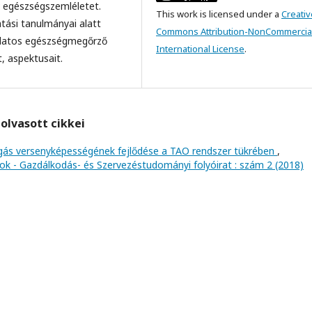
ív egészségszemléletet.
This work is licensed under a
Creativ
tási tanulmányai alatt
Commons Attribution-NonCommercial
tudatos egészségmegőrző
International License
.
, aspektusait.
olvasott cikkei
gás versenyképességének fejlődése a TAO rendszer tükrében
,
aszok - Gazdálkodás- és Szervezéstudományi folyóirat : szám 2 (2018)