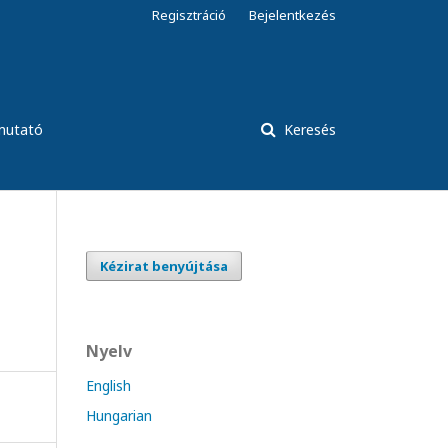
Regisztráció
Bejelentkezés
tmutató
Keresés
Kézirat benyújtása
Nyelv
English
Hungarian