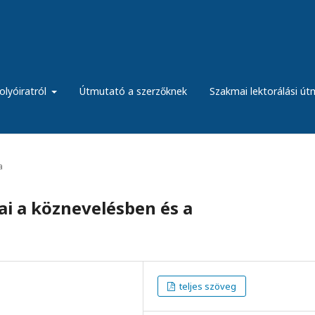
olyóiratról
Útmutató a szerzőknek
Szakmai lektorálási ú
a
jai a köznevelésben és a
teljes szöveg