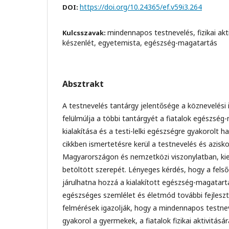
https://doi.org/10.24365/ef.v59i3.264
DOI:
mindennapos testnevelés, fizikai akti
Kulcsszavak:
készenlét, egyetemista, egészség-magatartás
Absztrakt
A testnevelés tantárgy jelentősége a köznevelés
felülmúlja a többi tantárgyét a fiatalok egészsé
kialakítása és a testi-lelki egészségre gyakorolt 
cikkben ismertetésre kerül a testnevelés és aziskol
Magyarországon és nemzetközi viszonylatban, ki
betöltött szerepét. Lényeges kérdés, hogy a fel
járulhatna hozzá a kialakított egészség-magatar
egészséges szemlélet és életmód további fejlesz
felmérések igazolják, hogy a mindennapos testnev
gyakorol a gyermekek, a fiatalok fizikai aktivitásá