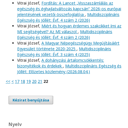
Vitrai József,
Fordítás: A Lancet „Visszaszámlálás az
egészség és éghajlatváltozás kapcsán” 2026-os európai
jelentésének vezetői összefoglalója
,
Multidiszciplináris
Egészség és Jóllét: Évf. 4 szám 2 (2026)
Vitrai József,
Miért és hogyan érdemes szakcikket írni az
MI segítségével? Az MI válaszol
,
Multidiszciplináris
Egészség és Jóllét: Évf. 4 szám 2 (2026)
Vitrai József,
A Magyar Népegészségügy Megújításáért
Egyesület története 2020-2025
,
Multidiszciplináris
Egészség és Jóllét: Évf. 3 szám 4 (2025)
Vitrai József,
A dohányzási ártalomcsökkentés:
bizonyítékok és érdekek
,
Multidiszciplináris Egészség és
Jóllét: Előzetes közlemény (2026.08.04.)
<<
<
17
18
19
20
21
22
Kézirat benyújtása
Nyelv