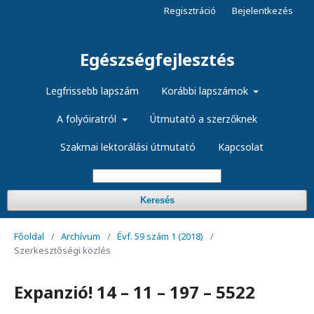
Regisztráció
Bejelentkezés
Egészségfejlesztés
Legfrissebb lapszám
Korábbi lapszámok
A folyóiratról
Útmutató a szerzőknek
Szakmai lektorálási útmutató
Kapcsolat
Keresés
Főoldal
/
Archívum
/
Évf. 59 szám 1 (2018)
/
Szerkesztőségi közlés
Expanzió! 14 – 11 – 197 – 5522