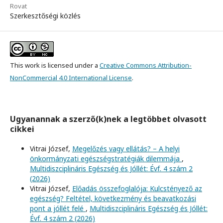
Rovat
Szerkesztőségi közlés
This work is licensed under a
Creative Commons Attribution-
NonCommercial 4.0 International License
.
Ugyanannak a szerző(k)nek a legtöbbet olvasott
cikkei
Vitrai József,
Megelőzés vagy ellátás? – A helyi
önkormányzati egészségstratégiák dilemmája
,
Multidiszciplináris Egészség és Jóllét: Évf. 4 szám 2
(2026)
Vitrai József,
Előadás összefoglalója: Kulcstényező az
egészség? Feltétel, következmény és beavatkozási
pont a jóllét felé
,
Multidiszciplináris Egészség és Jóllét:
Évf. 4 szám 2 (2026)