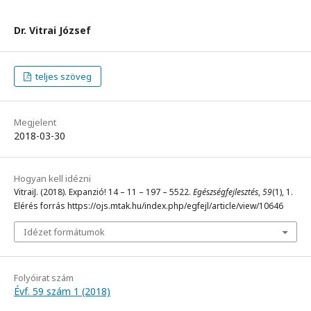
Dr. Vitrai József
teljes szöveg
Megjelent
2018-03-30
Hogyan kell idézni
VitraiJ. (2018). Expanzió! 14 – 11 – 197 – 5522.
Egészségfejlesztés
,
59
(1), 1.
Elérés forrás https://ojs.mtak.hu/index.php/egfejl/article/view/10646
Idézet formátumok
Folyóirat szám
Évf. 59 szám 1 (2018)