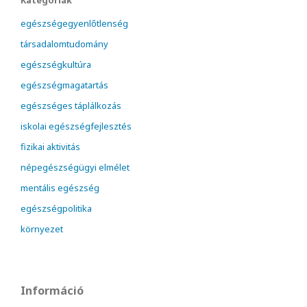
Kategóriák
egészségegyenlőtlenség
társadalomtudomány
egészségkultúra
egészségmagatartás
egészséges táplálkozás
iskolai egészségfejlesztés
fizikai aktivitás
népegészségügyi elmélet
mentális egészség
egészségpolitika
környezet
Információ