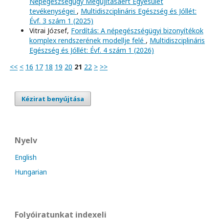
Népegészségügy Megújításáért Egyesület
tevékenységei
,
Multidiszciplináris Egészség és Jóllét:
Évf. 3 szám 1 (2025)
Vitrai József,
Fordítás: A népegészségügyi bizonyítékok
komplex rendszerének modellje felé
,
Multidiszciplináris
Egészség és Jóllét: Évf. 4 szám 1 (2026)
<<
<
16
17
18
19
20
21
22
>
>>
Kézirat benyújtása
Nyelv
English
Hungarian
Folyóiratunkat indexeli