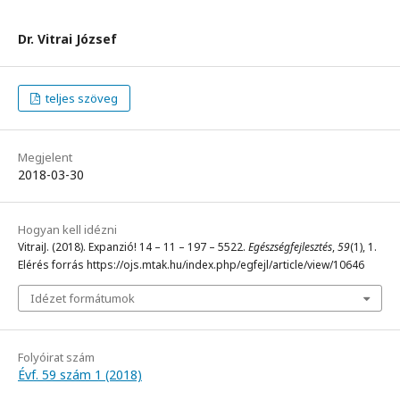
Dr. Vitrai József
teljes szöveg
Megjelent
2018-03-30
Hogyan kell idézni
VitraiJ. (2018). Expanzió! 14 – 11 – 197 – 5522.
Egészségfejlesztés
,
59
(1), 1.
Elérés forrás https://ojs.mtak.hu/index.php/egfejl/article/view/10646
Idézet formátumok
Folyóirat szám
Évf. 59 szám 1 (2018)