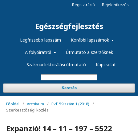
Regisztráció
Bejelentkezés
Egészségfejlesztés
Legfrissebb lapszám
Korábbi lapszámok
A folyóiratról
Útmutató a szerzőknek
Szakmai lektorálási útmutató
Kapcsolat
Keresés
Főoldal
/
Archívum
/
Évf. 59 szám 1 (2018)
/
Szerkesztőségi közlés
Expanzió! 14 – 11 – 197 – 5522