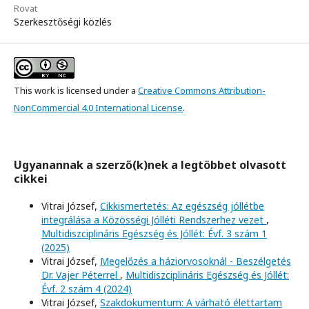
Rovat
Szerkesztőségi közlés
This work is licensed under a
Creative Commons Attribution-
NonCommercial 4.0 International License
.
Ugyanannak a szerző(k)nek a legtöbbet olvasott
cikkei
Vitrai József,
Cikkismertetés: Az egészség jóllétbe
integrálása a Közösségi Jólléti Rendszerhez vezet
,
Multidiszciplináris Egészség és Jóllét: Évf. 3 szám 1
(2025)
Vitrai József,
Megelőzés a háziorvosoknál - Beszélgetés
Dr. Vajer Péterrel
,
Multidiszciplináris Egészség és Jóllét:
Évf. 2 szám 4 (2024)
Vitrai József,
Szakdokumentum: A várható élettartam