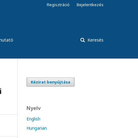
Regisztráció
Bejelentkezés
tmutató
Keresés
Kézirat benyújtása
i
Nyelv
English
Hungarian