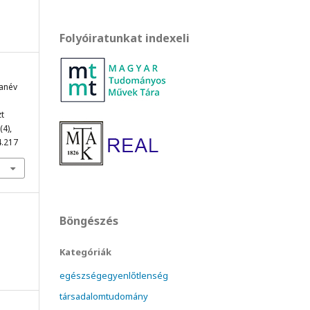
Folyóiratunkat indexeli
tanév
zt
(4),
4.217
Böngészés
Kategóriák
egészségegyenlőtlenség
társadalomtudomány