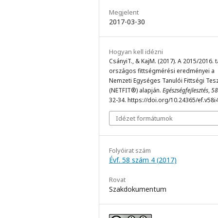
Megjelent
2017-03-30
Hogyan kell idézni
CsányiT., & KajM. (2017). A 2015/2016. 
országos fittségmérési eredményei a
Nemzeti Egységes Tanulói Fittségi Tes
(NETFIT®) alapján.
Egészségfejlesztés
,
58
32-34. https://doi.org/10.24365/ef.v58i
Idézet formátumok
Folyóirat szám
Évf. 58 szám 4 (2017)
Rovat
Szakdokumentum