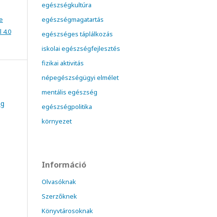
egészségkultúra
e
egészségmagatartás
 4.0
egészséges táplálkozás
iskolai egészségfejlesztés
fizikai aktivitás
népegészségügyi elmélet
mentális egészség
ég
egészségpolitika
környezet
Információ
Olvasóknak
Szerzőknek
Könyvtárosoknak