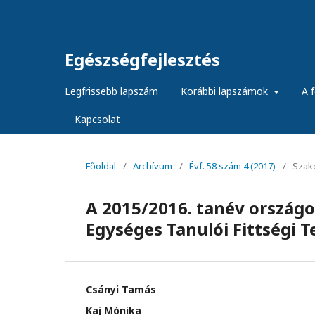
Egészségfejlesztés
Legfrissebb lapszám
Korábbi lapszámok
A f
Kapcsolat
Főoldal
/
Archívum
/
Évf. 58 szám 4 (2017)
/
Szak
A 2015/2016. tanév ország
Egységes Tanulói Fittségi T
Csányi Tamás
Kaj Mónika