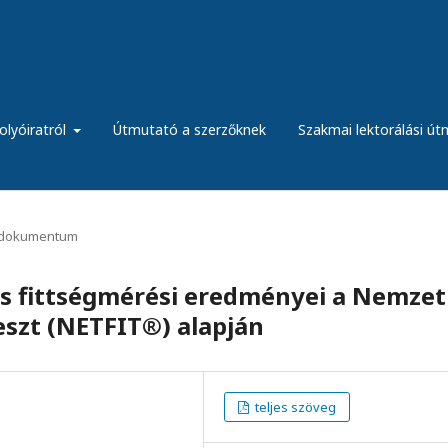
olyóiratról
Útmutató a szerzőknek
Szakmai lektorálási ú
dokumentum
os fittségmérési eredményei a Nemzet
eszt (NETFIT®) alapján
teljes szöveg