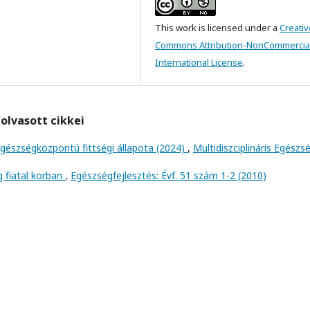
This work is licensed under a
Creativ
Commons Attribution-NonCommercial
International License
.
olvasott cikkei
gészségközpontú fittségi állapota (2024)
,
Multidiszciplináris Egészs
g fiatal korban
,
Egészségfejlesztés: Évf. 51 szám 1-2 (2010)