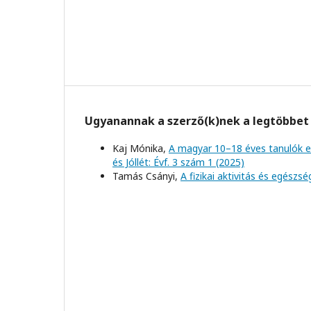
Ugyanannak a szerző(k)nek a legtöbbet 
Kaj Mónika,
A magyar 10–18 éves tanulók e
és Jóllét: Évf. 3 szám 1 (2025)
Tamás Csányi,
A fizikai aktivitás és egészsé