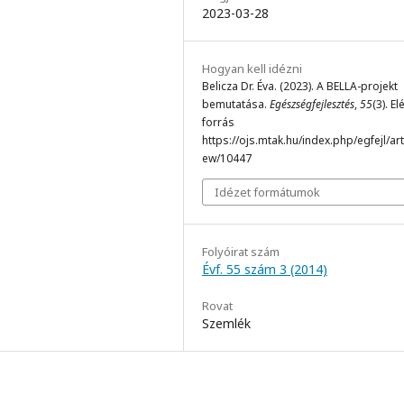
2023-03-28
Hogyan kell idézni
Belicza Dr. Éva. (2023). A BELLA-projekt
bemutatása.
Egészségfejlesztés
,
55
(3). El
forrás
https://ojs.mtak.hu/index.php/egfejl/arti
ew/10447
Idézet formátumok
Folyóirat szám
Évf. 55 szám 3 (2014)
Rovat
Szemlék