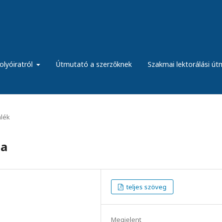
olyóiratról
Útmutató a szerzőknek
Szakmai lektorálási ú
lék
sa
teljes szöveg
Megjelent