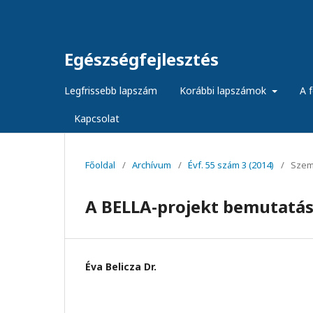
Egészségfejlesztés
Legfrissebb lapszám
Korábbi lapszámok
A f
Kapcsolat
Főoldal
/
Archívum
/
Évf. 55 szám 3 (2014)
/
Szem
A BELLA-projekt bemutatá
Éva Belicza Dr.