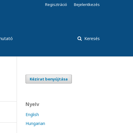
Regisztráció
Bejelentkezés
tmutató
Keresés
Kézirat benyújtása
Nyelv
English
Hungarian