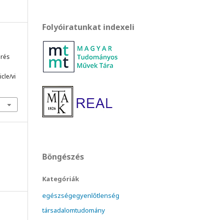
Folyóiratunkat indexeli
érés
cle/vi
Böngészés
Kategóriák
egészségegyenlőtlenség
társadalomtudomány