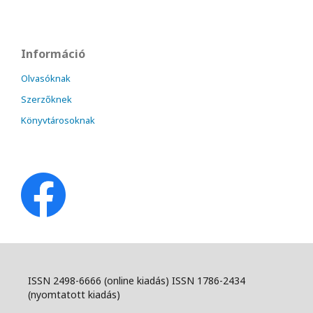
Információ
Olvasóknak
Szerzőknek
Könyvtárosoknak
ISSN 2498-6666 (online kiadás) ISSN 1786-2434
(nyomtatott kiadás)