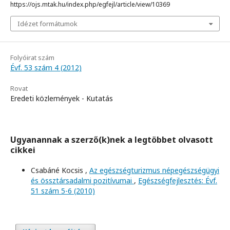
https://ojs.mtak.hu/index.php/egfejl/article/view/10369
Idézet formátumok
Folyóirat szám
Évf. 53 szám 4 (2012)
Rovat
Eredeti közlemények - Kutatás
Ugyanannak a szerző(k)nek a legtöbbet olvasott
cikkei
Csabáné Kocsis ,
Az egészségturizmus népegészségügyi
és össztársadalmi pozitívumai
,
Egészségfejlesztés: Évf.
51 szám 5-6 (2010)