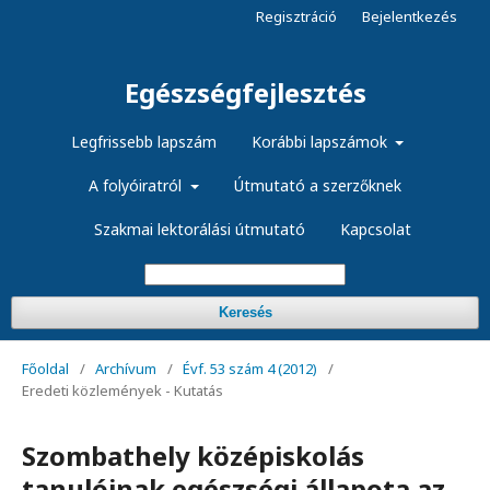
Regisztráció
Bejelentkezés
Egészségfejlesztés
Legfrissebb lapszám
Korábbi lapszámok
A folyóiratról
Útmutató a szerzőknek
Szakmai lektorálási útmutató
Kapcsolat
Keresés
Főoldal
/
Archívum
/
Évf. 53 szám 4 (2012)
/
Eredeti közlemények - Kutatás
Szombathely középiskolás
tanulóinak egészségi állapota az