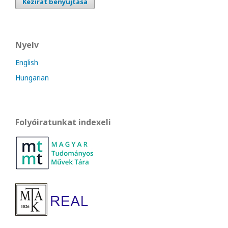
Kézirat benyújtása
Nyelv
English
Hungarian
Folyóiratunkat indexeli