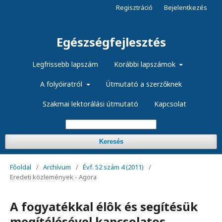
Regisztráció
Bejelentkezés
Egészségfejlesztés
Legfrissebb lapszám
Korábbi lapszámok
A folyóiratról
Útmutató a szerzőknek
Szakmai lektorálási útmutató
Kapcsolat
Keresés
Főoldal
/
Archívum
/
Évf. 52 szám 4 (2011)
/
Eredeti közlemények - Agora
A fogyatékkal élôk és segítésük
megítélésével kapcsolatos