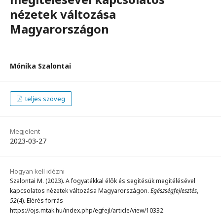
nézetek változása
Magyarországon
Mónika Szalontai
teljes szöveg
Megjelent
2023-03-27
Hogyan kell idézni
Szalontai M. (2023). A fogyatékkal élôk és segítésük megítélésével
kapcsolatos nézetek változása Magyarországon.
Egészségfejlesztés
,
52
(4). Elérés forrás
https://ojs.mtak.hu/index.php/egfejl/article/view/10332