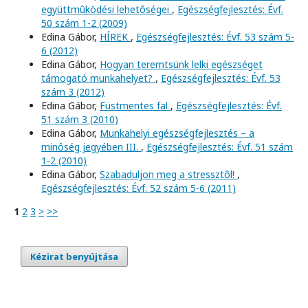
együttmûködési lehetôségei
,
Egészségfejlesztés: Évf.
50 szám 1-2 (2009)
Edina Gábor,
HÍREK
,
Egészségfejlesztés: Évf. 53 szám 5-
6 (2012)
Edina Gábor,
Hogyan teremtsünk lelki egészséget
támogató munkahelyet?
,
Egészségfejlesztés: Évf. 53
szám 3 (2012)
Edina Gábor,
Füstmentes fal
,
Egészségfejlesztés: Évf.
51 szám 3 (2010)
Edina Gábor,
Munkahelyi egészségfejlesztés – a
minôség jegyében III.
,
Egészségfejlesztés: Évf. 51 szám
1-2 (2010)
Edina Gábor,
Szabaduljon meg a stressztôl!
,
Egészségfejlesztés: Évf. 52 szám 5-6 (2011)
1
2
3
>
>>
Kézirat benyújtása