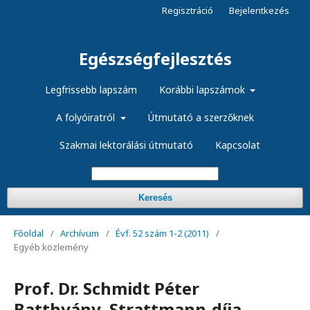
Regisztráció
Bejelentkezés
Egészségfejlesztés
Legfrissebb lapszám
Korábbi lapszámok
A folyóiratról
Útmutató a szerzőknek
Szakmai lektorálási útmutató
Kapcsolat
Keresés
Főoldal
/
Archívum
/
Évf. 52 szám 1-2 (2011)
/
Egyéb közlemény
Prof. Dr. Schmidt Péter
Batthyány–Strattmann-díja