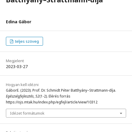
Edina Gábor
teljes szöveg
Megjelent
2023-03-27
Hogyan kell idézni
GáborE. (2023). Prof. Dr. Schmidt Péter Batthyány–Strattmann-díja.
Egészségfejlesztés
,
52
(1-2). Elérés forrás
https://ojs.mtak.hu/index.php/egfejl/article/view/10312
Idézet formátumok