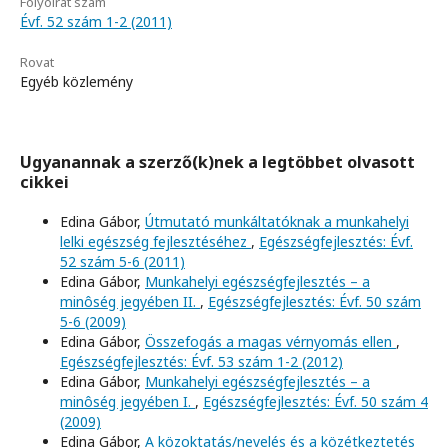
Folyóirat szám
Évf. 52 szám 1-2 (2011)
Rovat
Egyéb közlemény
Ugyanannak a szerző(k)nek a legtöbbet olvasott
cikkei
Edina Gábor,
Útmutató munkáltatóknak a munkahelyi
lelki egészség fejlesztéséhez
,
Egészségfejlesztés: Évf.
52 szám 5-6 (2011)
Edina Gábor,
Munkahelyi egészségfejlesztés – a
minôség jegyében II.
,
Egészségfejlesztés: Évf. 50 szám
5-6 (2009)
Edina Gábor,
Összefogás a magas vérnyomás ellen
,
Egészségfejlesztés: Évf. 53 szám 1-2 (2012)
Edina Gábor,
Munkahelyi egészségfejlesztés – a
minôség jegyében I.
,
Egészségfejlesztés: Évf. 50 szám 4
(2009)
Edina Gábor,
A közoktatás/nevelés és a közétkeztetés