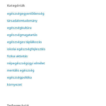
Kategóriák
egészségegyenlőtlenség
társadalomtudomány
egészségkultúra
egészségmagatartás
egészséges táplálkozás
iskolai egészségfejlesztés
fizikai aktivitás
népegészségügyi elmélet
mentális egészség
egészségpolitika
környezet
Információ