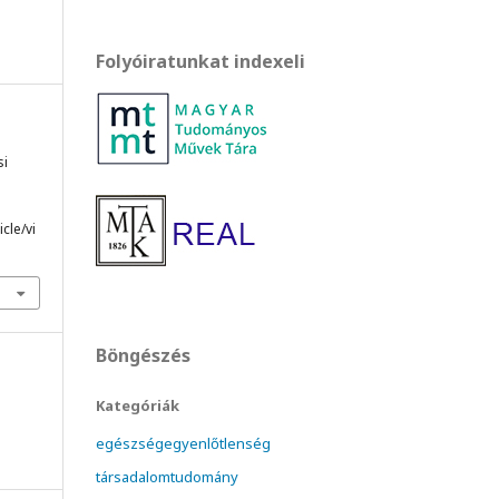
Folyóiratunkat indexeli
si
cle/vi
Böngészés
Kategóriák
egészségegyenlőtlenség
társadalomtudomány