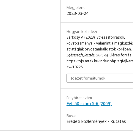
Megjelent
2023-03-24
Hogyan kell idézni
Sárközy V. (2023). Stresszforrások,
következményeik valamint a megküzdé
stratégiák orvostanhallgatók körében.
Egészségfejlesztés
,
50
(5-6). Elérés forrás
https://ojs.mtak.hu/index.php/egfejl/arti
ew/10225
Idézet formátumok
Folyóirat szám
Évf. 50 szám 5-6 (2009)
Rovat
Eredeti közlemények - Kutatás