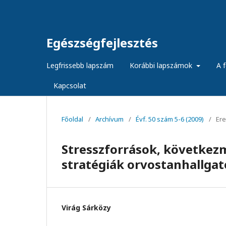
Egészségfejlesztés
Legfrissebb lapszám
Korábbi lapszámok
A f
Kapcsolat
Főoldal
/
Archívum
/
Évf. 50 szám 5-6 (2009)
/
Ere
Stresszforrások, következ
stratégiák orvostanhallga
Virág Sárközy