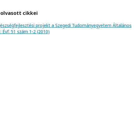
olvasott cikkei
gészségfejlesztési projekt a Szegedi Tudományegyetem Általános
: Évf. 51 szám 1-2 (2010)