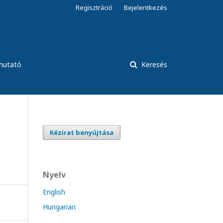
Regisztráció
Bejelentkezés
tmutató
Keresés
Kézirat benyújtása
Nyelv
English
Hungarian