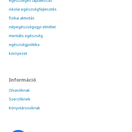
egészséges táplálkozás
iskolai egészségfejlesztés
fizikai aktivitás
népegészségügyi elmélet
mentális egészség
egészségpolitika
környezet
Információ
Olvasóknak
Szerzőknek
Könyvtárosoknak