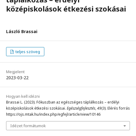
középiskolások étkezési szokásai
László Brassai
teljes szöveg
Megjelent
2023-03-22
Hogyan kell idézni
Brassai L. (2023). Fókuszban az egészséges táplálkozás – erdélyi
középiskolások étkezési szokásai.
Egészségfejlesztés
,
49
(3). Elérés forrás
https://ojs.mtak.hu/index.php/egfejl/article/view/10146
Idézet formátumok