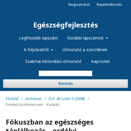
Regisztráció
Bejelentkezés
Egészségfejlesztés
Legfrissebb lapszám
Korábbi lapszámok
A folyóiratról
Útmutató a szerzőknek
Szakmai lektorálási útmutató
Kapcsolat
Keresés
Főoldal
/
Archívum
/
Évf. 49 szám 3 (2008)
/
Eredeti közlemények - Kutatás
Fókuszban az egészséges
táplálkozás – erdélyi