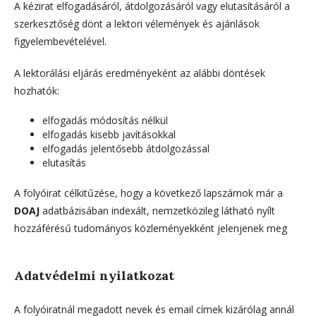
A kézirat elfogadásáról, átdolgozásáról vagy elutasításáról a
szerkesztőség dönt a lektori vélemények és ajánlások
figyelembevételével.
A lektorálási eljárás eredményeként az alábbi döntések
hozhatók:
elfogadás módosítás nélkül
elfogadás kisebb javításokkal
elfogadás jelentősebb átdolgozással
elutasítás
A folyóirat célkitűzése, hogy a következő lapszámok már a
DOAJ
adatbázisában indexált, nemzetközileg látható nyílt
hozzáférésű tudományos közleményekként jelenjenek meg
Adatvédelmi nyilatkozat
A folyóiratnál megadott nevek és email címek kizárólag annál