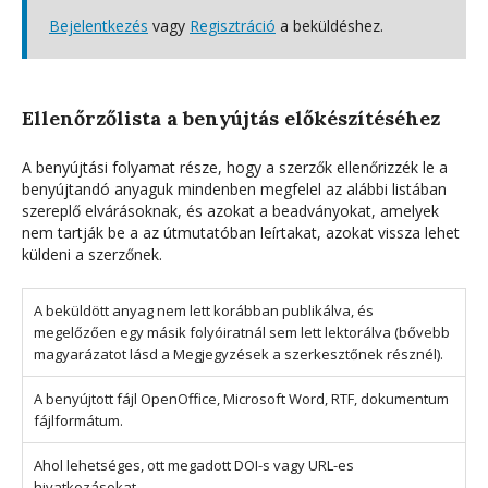
Bejelentkezés
vagy
Regisztráció
a beküldéshez.
Ellenőrzőlista a benyújtás előkészítéséhez
A benyújtási folyamat része, hogy a szerzők ellenőrizzék le a
benyújtandó anyaguk mindenben megfelel az alábbi listában
szereplő elvárásoknak, és azokat a beadványokat, amelyek
nem tartják be a az útmutatóban leírtakat, azokat vissza lehet
küldeni a szerzőnek.
A beküldött anyag nem lett korábban publikálva, és
megelőzően egy másik folyóiratnál sem lett lektorálva (bővebb
magyarázatot lásd a Megjegyzések a szerkesztőnek résznél).
A benyújtott fájl OpenOffice, Microsoft Word, RTF, dokumentum
fájlformátum.
Ahol lehetséges, ott megadott DOI-s vagy URL-es
hivatkozásokat.