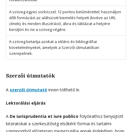
A szöveg egyes sorközzel; 12 pontos betűmérettel; használjon
dőlt formázást az aláhúzott kiemelés helyett (kivéve az URL
címek); és minden illusztráció, ábra és táblázat a helyére
kerüljön és ne a szöveg végére.
A szöveg betartja azokat a stiláris és bibliográfiai
követelményeket, amelyek a Szerzői útmutatóban
szerepelnek.
Szerzői útmutatók
A
szerzői útmutató
innen tölthető le.
Lektorálási eljárás
A
De iurisprudentia et iure publico
folyóirathoz benyújtott
kéziratokat a szerkesztőség elsőként formai és tartalmi
szempontból előzetesen megvizsgálja annak érdekében, hogy