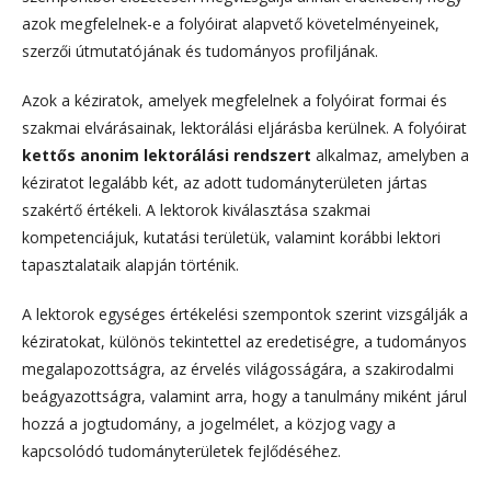
azok megfelelnek-e a folyóirat alapvető követelményeinek,
szerzői útmutatójának és tudományos profiljának.
Azok a kéziratok, amelyek megfelelnek a folyóirat formai és
szakmai elvárásainak, lektorálási eljárásba kerülnek. A folyóirat
kettős anonim lektorálási rendszert
alkalmaz, amelyben a
kéziratot legalább két, az adott tudományterületen jártas
szakértő értékeli. A lektorok kiválasztása szakmai
kompetenciájuk, kutatási területük, valamint korábbi lektori
tapasztalataik alapján történik.
A lektorok egységes értékelési szempontok szerint vizsgálják a
kéziratokat, különös tekintettel az eredetiségre, a tudományos
megalapozottságra, az érvelés világosságára, a szakirodalmi
beágyazottságra, valamint arra, hogy a tanulmány miként járul
hozzá a jogtudomány, a jogelmélet, a közjog vagy a
kapcsolódó tudományterületek fejlődéséhez.