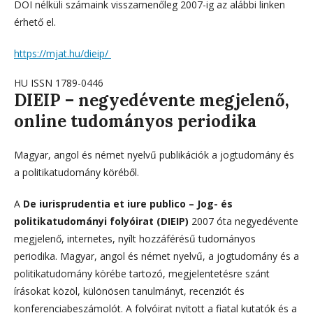
DOI nélküli számaink visszamenőleg 2007-ig az alábbi linken
érhető el.
https://mjat.hu/dieip/
HU ISSN 1789-0446
DIEIP – negyedévente megjelenő,
online tudományos periodika
Magyar, angol és német nyelvű publikációk a jogtudomány és
a politikatudomány köréből.
A
De iurisprudentia et iure publico – Jog- és
politikatudományi folyóirat (DIEIP)
2007 óta negyedévente
megjelenő, internetes, nyílt hozzáférésű tudományos
periodika. Magyar, angol és német nyelvű, a jogtudomány és a
politikatudomány körébe tartozó, megjelentetésre szánt
írásokat közöl, különösen tanulmányt, recenziót és
konferenciabeszámolót. A folyóirat nyitott a fiatal kutatók és a