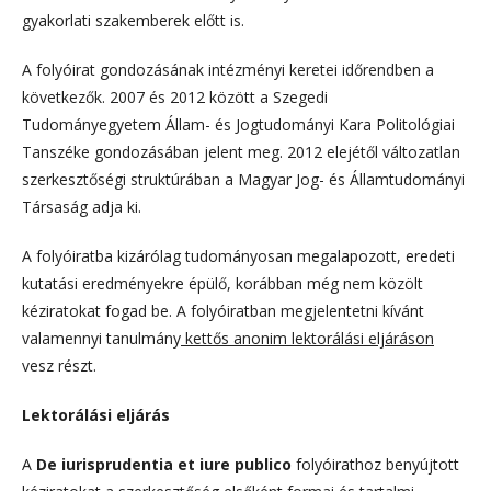
gyakorlati szakemberek előtt is.
A folyóirat gondozásának intézményi keretei időrendben a
következők. 2007 és 2012 között a Szegedi
Tudományegyetem Állam- és Jogtudományi Kara Politológiai
Tanszéke gondozásában jelent meg. 2012 elejétől változatlan
szerkesztőségi struktúrában a Magyar Jog- és Államtudományi
Társaság adja ki.
A folyóiratba kizárólag tudományosan megalapozott, eredeti
kutatási eredményekre épülő, korábban még nem közölt
kéziratokat fogad be. A folyóiratban megjelentetni kívánt
valamennyi tanulmány
kettős anonim lektorálási eljáráson
vesz részt.
Lektorálási eljárás
A
De iurisprudentia et iure publico
folyóirathoz benyújtott