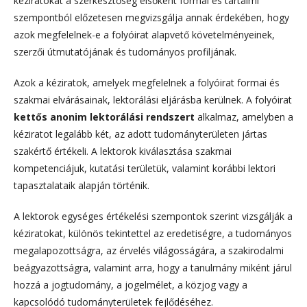
kéziratokat a szerkesztőség elsőként formai és tartalmi
szempontból előzetesen megvizsgálja annak érdekében, hogy
azok megfelelnek-e a folyóirat alapvető követelményeinek,
szerzői útmutatójának és tudományos profiljának.
Azok a kéziratok, amelyek megfelelnek a folyóirat formai és
szakmai elvárásainak, lektorálási eljárásba kerülnek. A folyóirat
kettős anonim lektorálási rendszert
alkalmaz, amelyben a
kéziratot legalább két, az adott tudományterületen jártas
szakértő értékeli. A lektorok kiválasztása szakmai
kompetenciájuk, kutatási területük, valamint korábbi lektori
tapasztalataik alapján történik.
A lektorok egységes értékelési szempontok szerint vizsgálják a
kéziratokat, különös tekintettel az eredetiségre, a tudományos
megalapozottságra, az érvelés világosságára, a szakirodalmi
beágyazottságra, valamint arra, hogy a tanulmány miként járul
hozzá a jogtudomány, a jogelmélet, a közjog vagy a
kapcsolódó tudományterületek fejlődéséhez.