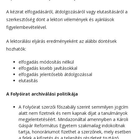
A kézirat elfogadásáról, átdolgozásáról vagy elutasításáról a
szerkesztőség dönt a lektori vélemények és ajánlások
figyelembevételével.
A lektorálási eljárás eredményeként az alábbi döntések
hozhatók:
elfogadás módosítás nélkül
elfogadás kisebb javításokkal
elfogadás jelentősebb átdolgozással
elutasítás
A Folyóirat archiválási politikája
A Folyóirat szerzői főszabály szerint semmilyen jogcím
alatt nem fizetnek és nem kapnak díjat a tanulmányok
megjelentetéséért. Mindazonáltal amennyiben a Károli
Gáspár Református Egyetem szakmailag indokoltnak
tartja, honoráriumot fizethet a szerzőnek, mely esetben
a felek a kifizetés és a teljesítés részleteit tisztázó