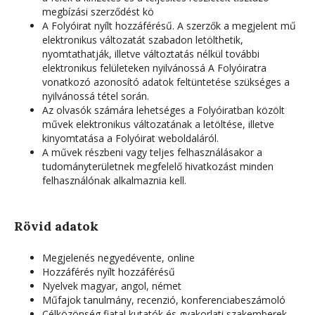
megbízási szerződést kö
A Folyóirat nyílt hozzáférésű. A szerzők a megjelent mű
elektronikus változatát szabadon letölthetik,
nyomtathatják, illetve változtatás nélkül további
elektronikus felületeken nyilvánossá A Folyóiratra
vonatkozó azonosító adatok feltüntetése szükséges a
nyilvánossá tétel során.
Az olvasók számára lehetséges a Folyóiratban közölt
művek elektronikus változatának a letöltése, illetve
kinyomtatása a Folyóirat weboldaláról.
A művek részbeni vagy teljes felhasználásakor a
tudományterületnek megfelelő hivatkozást minden
felhasználónak alkalmaznia kell.
Rövid adatok
Megjelenés
negyedévente, online
Hozzáférés
nyílt hozzáférésű
Nyelvek
magyar, angol, német
Műfajok
tanulmány, recenzió, konferenciabeszámoló
Célközönség
fiatal kutatók és gyakorlati szakemberek