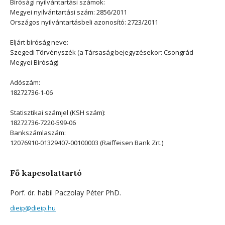
Bírósági nyilvántartási számok:
Megyei nyilvántartási szám: 2856/2011
Országos nyilvántartásbeli azonosító: 2723/2011
Eljárt bíróság neve:
Szegedi Törvényszék (a Társaság bejegyzésekor: Csongrád
Megyei Bíróság)
Adószám:
18272736-1-06
Statisztikai számjel (KSH szám):
18272736-7220-599-06
Bankszámlaszám:
12076910-01329407-00100003 (Raiffeisen Bank Zrt.)
Fő kapcsolattartó
Porf. dr. habil Paczolay Péter PhD.
dieip@dieip.hu