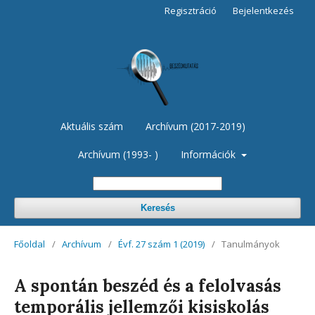
Regisztráció
Bejelentkezés
Aktuális szám
Archívum (2017-2019)
Archívum (1993- )
Információk
Keresés
Főoldal
/
Archívum
/
Évf. 27 szám 1 (2019)
/
Tanulmányok
A spontán beszéd és a felolvasás
temporális jellemzői kisiskolás