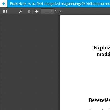
Explozívák és az őket megelőző magánhangzók időtartama mod