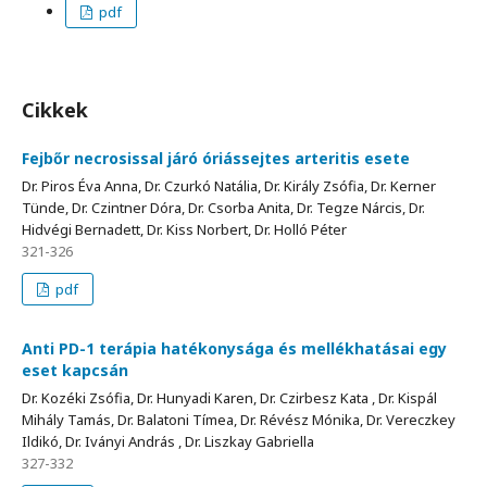
pdf
Cikkek
Fejbőr necrosissal járó óriássejtes arteritis esete
Dr. Piros Éva Anna, Dr. Czurkó Natália, Dr. Király Zsófia, Dr. Kerner
Tünde, Dr. Czintner Dóra, Dr. Csorba Anita, Dr. Tegze Nárcis, Dr.
Hidvégi Bernadett, Dr. Kiss Norbert, Dr. Holló Péter
321-326
pdf
Anti PD-1 terápia hatékonysága és mellékhatásai egy
eset kapcsán
Dr. Kozéki Zsófia, Dr. Hunyadi Karen, Dr. Czirbesz Kata , Dr. Kispál
Mihály Tamás, Dr. Balatoni Tímea, Dr. Révész Mónika, Dr. Vereczkey
Ildikó, Dr. Iványi András , Dr. Liszkay Gabriella
327-332