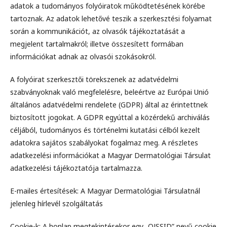
adatok a tudományos folyóiratok működtetésének körébe
tartoznak. Az adatok lehetővé teszik a szerkesztési folyamat
során a kommunikációt, az olvasók tájékoztatását a
megjelent tartalmakról; illetve összesített formában
információkat adnak az olvasói szokásokról.
A folyóirat szerkesztői törekszenek az adatvédelmi
szabványoknak való megfelelésre, beleértve az Európai Unió
általános adatvédelmi rendelete (GDPR) által az érintettnek
biztosított jogokat. A GDPR egyúttal a közérdekű archiválás
céljából, tudományos és történelmi kutatási célból kezelt
adatokra sajátos szabályokat fogalmaz meg. A részletes
adatkezelési információkat a Magyar Dermatológiai Társulat
adatkezelési tájékoztatója tartalmazza.
E-mailes értesítések: A Magyar Dermatológiai Társulatnál
jelenleg hírlevél szolgáltatás
Cookie-k: A honlap megtekintésekor egy „OJSSID” nevű cookie