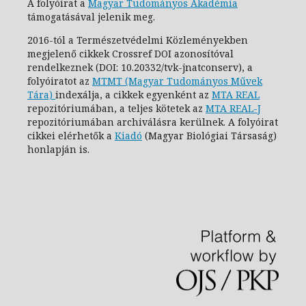
A folyóirat a
Magyar Tudományos Akadémia
támogatásával jelenik meg.
2016-tól a Természetvédelmi Közleményekben
megjelenő cikkek Crossref DOI azonosítóval
rendelkeznek (DOI: 10.20332/tvk-jnatconserv
), a
folyóiratot az
MTMT (Magyar Tudományos Művek
Tára)
indexálja, a cikkek egyenként az
MTA REAL
repozitóriumában, a teljes kötetek az
MTA REAL-J
repozitóriumában archiválásra kerülnek. A folyóirat
cikkei elérhetők a
Kiadó
(Magyar Biológiai Társaság)
honlapján is.