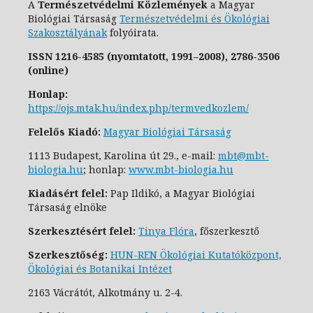
A
Természetvédelmi Közlemények
a Magyar
Biológiai Társaság
Természetvédelmi és Ökológiai
Szakosztály
ának
folyóirata.
ISSN
1216-4585 (nyomtatott, 1991–2008),
2786-3506
(online)
Honlap:
https://ojs.mtak.hu/index.php/termvedkozlem/
Felelős Kiadó:
Magyar Biológiai Társaság
1113 Budapest, Karolina út 29., e-
mail:
mbt@mbt-
biologia.hu
;
honlap:
www.mbt-biologia.hu
Kiadásért felel:
Pap Ildikó, a Magyar Biológiai
Társaság elnöke
Szerkesztésért felel:
Tinya Flóra
, főszerkesztő
Szerkesztőség:
HUN-REN Ökológiai Kutatóközpont,
Ökológiai és Botanikai Intézet
2163 Vácrátót, Alkotmány u. 2-4.