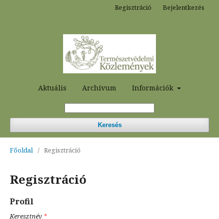
Regisztráció
Bejelentkezés
Aktuális
Archívum
Információk
Keresés
Főoldal
/
Regisztráció
Regisztráció
Profil
Keresztnév
*