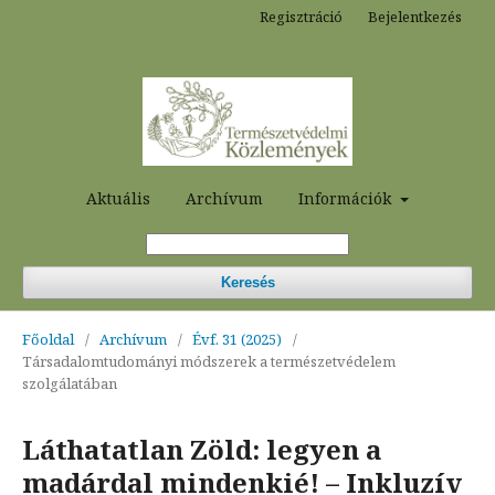
Regisztráció
Bejelentkezés
Aktuális
Archívum
Információk
Keresés
Főoldal
/
Archívum
/
Évf. 31 (2025)
/
Társadalomtudományi módszerek a természetvédelem
szolgálatában
Láthatatlan Zöld: legyen a
madárdal mindenkié! – Inkluzív