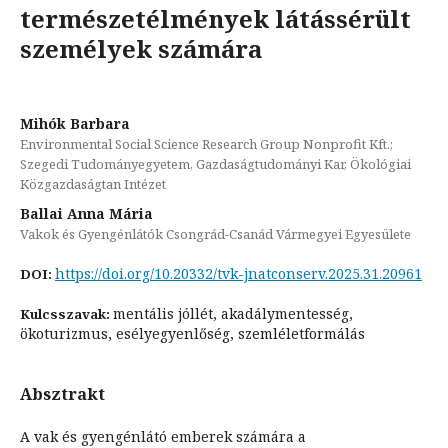
természetélmények látássérült
személyek számára
Mihók Barbara
Environmental Social Science Research Group Nonprofit Kft.;
Szegedi Tudományegyetem, Gazdaságtudományi Kar, Ökológiai
Közgazdaságtan Intézet
Ballai Anna Mária
Vakok és Gyengénlátók Csongrád-Csanád Vármegyei Egyesülete
https://doi.org/10.20332/tvk-jnatconserv.2025.31.20961
DOI:
mentális jóllét, akadálymentesség,
Kulcsszavak:
ökoturizmus, esélyegyenlőség, szemléletformálás
Absztrakt
A vak és gyengénlátó emberek számára a