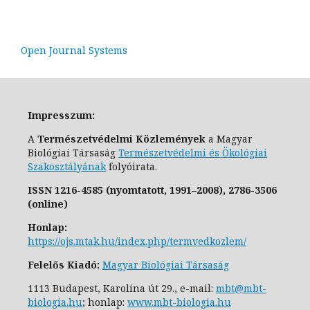
Open Journal Systems
Impresszum:
A
Természetvédelmi Közlemények
a Magyar
Biológiai Társaság
Természetvédelmi és Ökológiai
Szakosztály
ának
folyóirata.
ISSN
1216-4585 (nyomtatott, 1991–2008),
2786-3506
(online)
Honlap:
https://ojs.mtak.hu/index.php/termvedkozlem/
Felelős Kiadó:
Magyar Biológiai Társaság
1113 Budapest, Karolina út 29., e-
mail:
mbt@mbt-
biologia.hu
;
honlap:
www.mbt-biologia.hu