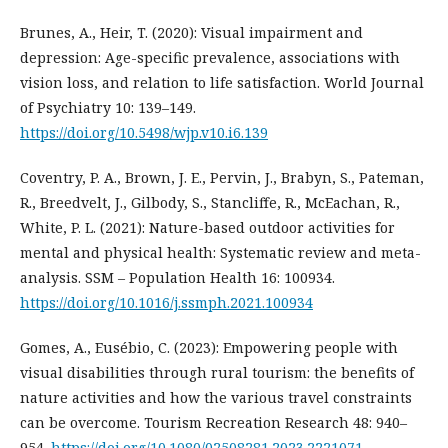
Brunes, A., Heir, T. (2020): Visual impairment and
depression: Age-specific prevalence, associations with
vision loss, and relation to life satisfaction. World Journal
of Psychiatry 10: 139–149.
https://doi.org/10.5498/wjp.v10.i6.139
Coventry, P. A., Brown, J. E., Pervin, J., Brabyn, S., Pateman,
R., Breedvelt, J., Gilbody, S., Stancliffe, R., McEachan, R.,
White, P. L. (2021): Nature-based outdoor activities for
mental and physical health: Systematic review and meta-
analysis. SSM – Population Health 16: 100934.
https://doi.org/10.1016/j.ssmph.2021.100934
Gomes, A., Eusébio, C. (2023): Empowering people with
visual disabilities through rural tourism: the benefits of
nature activities and how the various travel constraints
can be overcome. Tourism Recreation Research 48: 940–
954.
https://doi.org/10.1080/02508281.2023.2221071