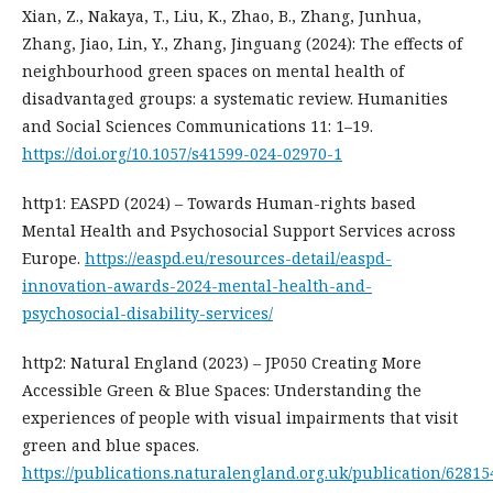
Xian, Z., Nakaya, T., Liu, K., Zhao, B., Zhang, Junhua,
Zhang, Jiao, Lin, Y., Zhang, Jinguang (2024): The effects of
neighbourhood green spaces on mental health of
disadvantaged groups: a systematic review. Humanities
and Social Sciences Communications 11: 1–19.
https://doi.org/10.1057/s41599-024-02970-1
http1: EASPD (2024) – Towards Human-rights based
Mental Health and Psychosocial Support Services across
Europe.
https://easpd.eu/resources-detail/easpd-
innovation-awards-2024-mental-health-and-
psychosocial-disability-services/
http2: Natural England (2023) – JP050 Creating More
Accessible Green & Blue Spaces: Understanding the
experiences of people with visual impairments that visit
green and blue spaces.
https://publications.naturalengland.org.uk/publication/6281