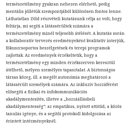
természetélmény gyakran nehezen elérhető, pedig
mentális jóllétük szempontjából különösen fontos lenne.
Láthatatlan Zöld részvételi kutatásunk célja az volt, hogy
feltárja, mi segíti a látássérültek számára a
természetélmény minél teljesebb átélését. A kutatás során
a kollaboratív tervezés eredményeként kvalitatív interjúk,
fókuszcsoportos beszélgetések és terepi programok
zajlottak. Az eredmények érzékeltetik, hogy a
természetélmény egy minden érzékszerven keresztül
átélhető, mélyen személyes tapasztalat. A biztonságos
társas közeg, ill. a megélt autonómia meghatározó a
látássérült személyek számára. Az inkluzív hozzáférést
elősegíti a fizikai és infokommunikációs
akadálymentesítés, illetve a „hozzáállásbeli
akadálymentesség”: az empatikus, nyitott attitűd, a közös
tanulás igénye, és a segítői protokoll kidolgozása az
érintett intézményeknél.