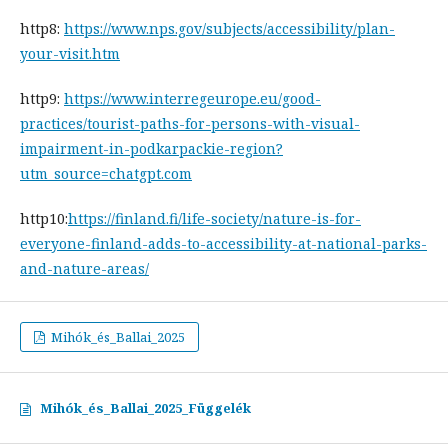
http8:
https://www.nps.gov/subjects/accessibility/plan-
your-visit.htm
http9:
https://www.interregeurope.eu/good-
practices/tourist-paths-for-persons-with-visual-
impairment-in-podkarpackie-region?
utm_source=chatgpt.com
http10:
https://finland.fi/life-society/nature-is-for-
everyone-finland-adds-to-accessibility-at-national-parks-
and-nature-areas/
Mihók_és_Ballai_2025
Mihók_és_Ballai_2025_Függelék