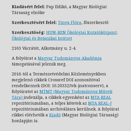
Kiadásért felel:
Pap Ildikó, a Magyar Biológiai
Társaság elnöke
Szerkesztésért felel:
Tinya Flóra
, főszerkesztő
Szerkesztőség:
HUN-REN Ökológiai Kutatóközpont,
Ökológiai és Botanikai Intézet
2163 Vácrátót, Alkotmány u. 2-4.
A folyóirat a
Magyar Tudományos Akadémia
támogatásával jelenik meg.
2016-tól a Természetvédelmi Közleményekben
megjelenő cikkek Crossref DOI azonosítóval
rendelkeznek (DOI: 10.20332/tvk-jnatconserv
), a
folyóiratot az
MTMT (Magyar Tudományos Művek
Tára)
indexálja, a cikkek egyenként az
MTA REAL
repozitóriumában, a teljes kötetek az
MTA REAL-J
repozitóriumában archiválásra kerülnek. A folyóirat
cikkei elérhetők a
Kiadó
(Magyar Biológiai Társaság)
honlapján is.