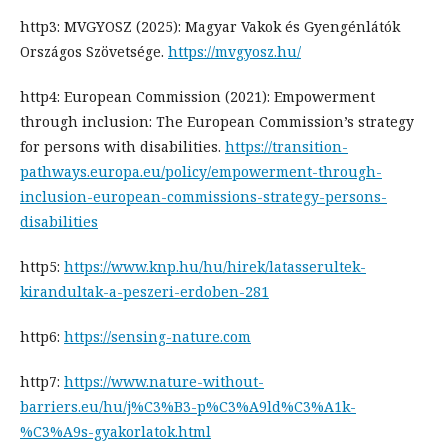
http3: MVGYOSZ (2025): Magyar Vakok és Gyengénlátók
Országos Szövetsége.
https://mvgyosz.hu/
http4: European Commission (2021): Empowerment
through inclusion: The European Commission’s strategy
for persons with disabilities.
https://transition-
pathways.europa.eu/policy/empowerment-through-
inclusion-european-commissions-strategy-persons-
disabilities
http5:
https://www.knp.hu/hu/hirek/latasserultek-
kirandultak-a-peszeri-erdoben-281
http6:
https://sensing-nature.com
http7:
https://www.nature-without-
barriers.eu/hu/j%C3%B3-p%C3%A9ld%C3%A1k-
%C3%A9s-gyakorlatok.html