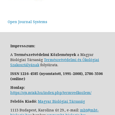
Open Journal Systems
Impresszum:
A
Természetvédelmi Közlemények
a Magyar
Biológiai Társaság
Természetvédelmi és Ökológiai
Szakosztály
ának
folyóirata.
ISSN
1216-4585 (nyomtatott, 1991–2008),
2786-3506
(online)
Honlap:
https://ojs.mtak.hu/index.php/termvedkozlem/
Felelős Kiadó:
Magyar Biológiai Társaság
1113 Budapest, Karolina út 29., e-
mail:
mbt@mbt-