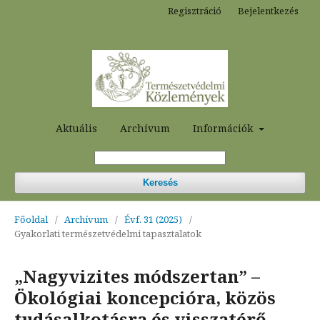
Regisztráció
Bejelentkezés
Aktuális
Archívum
Információk
Keresés
Főoldal
/
Archívum
/
Évf. 31 (2025)
/
Gyakorlati természetvédelmi tapasztalatok
„Nagyvizites módszertan” –
Ökológiai koncepcióra, közös
tudásalkotásra és visszatérő