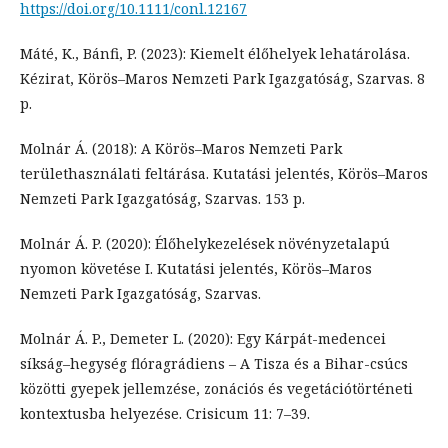
https://doi.org/10.1111/conl.12167
Máté, K., Bánfi, P. (2023): Kiemelt élőhelyek lehatárolása.
Kézirat, Körös–Maros Nemzeti Park Igazgatóság, Szarvas. 8
p.
Molnár Á. (2018): A Körös–Maros Nemzeti Park
területhasználati feltárása. Kutatási jelentés, Körös–Maros
Nemzeti Park Igazgatóság, Szarvas. 153 p.
Molnár Á. P. (2020): Élőhelykezelések növényzetalapú
nyomon követése I. Kutatási jelentés, Körös–Maros
Nemzeti Park Igazgatóság, Szarvas.
Molnár Á. P., Demeter L. (2020): Egy Kárpát-medencei
síkság–hegység flóragrádiens – A Tisza és a Bihar-csúcs
közötti gyepek jellemzése, zonációs és vegetációtörténeti
kontextusba helyezése. Crisicum 11: 7–39.