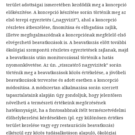
terület adottságai ismeretében kezdődik meg a koncepció
előkészítése. A koncepció készítése során történik meg az
első terepi egyeztetés („nagyvizit”), ahol a koncepció
részletes átbeszélése, finomítása és elfogadása zajlik,
illetve megfogalmazódnak a koncepciónak megfelelő első
elvégezhető beavatkozások is. A beavatkozás előtt további
ökológiai szempontú részletes egyeztetések zajlanak, majd
a beavatkozás után monitorozással történik a hatás
nyomonkövetése. Az ún. „visszatérő nagyvizitek” során
történik meg a beavatkozások közös értékelése, a jövőbeli
beavatkozások tervezése és adott esetben a koncepció
módosítása. A módszertan alkalmazása során szerzett
tapasztalataink alapján úgy gondoljuk, hogy jelentősen
növelheti a természeti értékeink megőrzésének
hatékonyságát, ha a fontosabbnak ítélt természetvédelmi
élőhelykezelési kérdésekben (pl. egy különösen értékes
terület kezelése vagy egy restaurációs beavatkozás)
elkészül egy közös tudásalkotáson alapuló, ökológiai