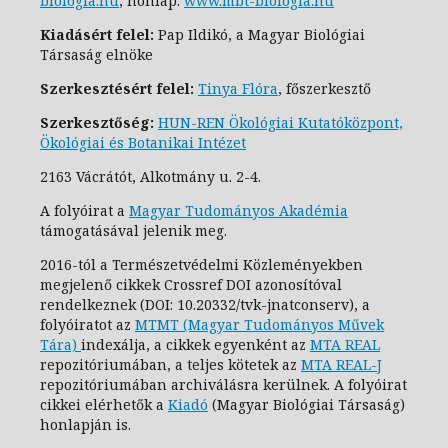
biologia.hu
;
honlap:
www.mbt-biologia.hu
Kiadásért felel:
Pap Ildikó, a Magyar Biológiai
Társaság elnöke
Szerkesztésért felel:
Tinya Flóra
, főszerkesztő
Szerkesztőség:
HUN-REN Ökológiai Kutatóközpont,
Ökológiai és Botanikai Intézet
2163 Vácrátót, Alkotmány u. 2-4.
A folyóirat a
Magyar Tudományos Akadémia
támogatásával jelenik meg.
2016-tól a Természetvédelmi Közleményekben
megjelenő cikkek Crossref DOI azonosítóval
rendelkeznek (DOI: 10.20332/tvk-jnatconserv
), a
folyóiratot az
MTMT (Magyar Tudományos Művek
Tára)
indexálja, a cikkek egyenként az
MTA REAL
repozitóriumában, a teljes kötetek az
MTA REAL-J
repozitóriumában archiválásra kerülnek. A folyóirat
cikkei elérhetők a
Kiadó
(Magyar Biológiai Társaság)
honlapján is.