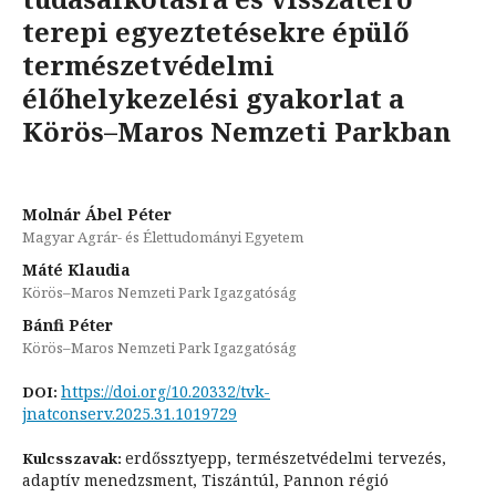
terepi egyeztetésekre épülő
természetvédelmi
élőhelykezelési gyakorlat a
Körös–Maros Nemzeti Parkban
Molnár Ábel Péter
Magyar Agrár- és Élettudományi Egyetem
Máté Klaudia
Körös–Maros Nemzeti Park Igazgatóság
Bánfi Péter
Körös–Maros Nemzeti Park Igazgatóság
https://doi.org/10.20332/tvk-
DOI:
jnatconserv.2025.31.1019729
erdőssztyepp, természetvédelmi tervezés,
Kulcsszavak:
adaptív menedzsment, Tiszántúl, Pannon régió