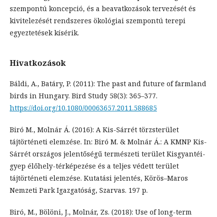
szempontú koncepció, és a beavatkozások tervezését és
kivitelezését rendszeres ökológiai szempontú terepi
egyeztetések kísérik.
Hivatkozások
Báldi, A., Batáry, P. (2011): The past and future of farmland
birds in Hungary. Bird Study 58(3): 365–377.
https://doi.org/10.1080/00063657.2011.588685
Biró M., Molnár Á. (2016): A Kis-Sárrét törzsterület
tájtörténeti elemzése. In: Biró M. & Molnár Á.: A KMNP Kis-
Sárrét országos jelentőségű természeti terület Kisgyantéi-
gyep élőhely-térképezése és a teljes védett terület
tájtörténeti elemzése. Kutatási jelentés, Körös–Maros
Nemzeti Park Igazgatóság, Szarvas. 197 p.
Biró, M., Bölöni, J., Molnár, Zs. (2018): Use of long-term