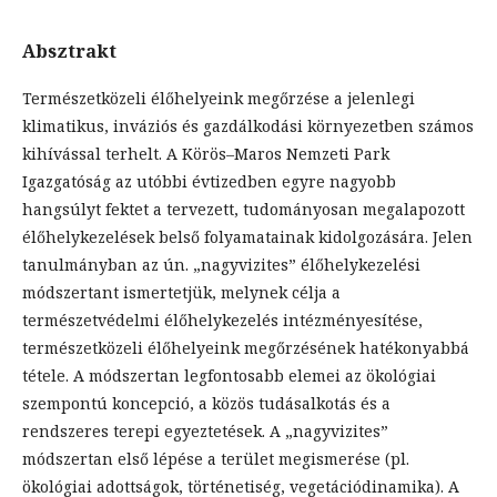
Absztrakt
Természetközeli élőhelyeink megőrzése a jelenlegi
klimatikus, inváziós és gazdálkodási környezetben számos
kihívással terhelt. A Körös–Maros Nemzeti Park
Igazgatóság az utóbbi évtizedben egyre nagyobb
hangsúlyt fektet a tervezett, tudományosan megalapozott
élőhelykezelések belső folyamatainak kidolgozására. Jelen
tanulmányban az ún. „nagyvizites” élőhelykezelési
módszertant ismertetjük, melynek célja a
természetvédelmi élőhelykezelés intézményesítése,
természetközeli élőhelyeink megőrzésének hatékonyabbá
tétele. A módszertan legfontosabb elemei az ökológiai
szempontú koncepció, a közös tudásalkotás és a
rendszeres terepi egyeztetések. A „nagyvizites”
módszertan első lépése a terület megismerése (pl.
ökológiai adottságok, történetiség, vegetációdinamika). A