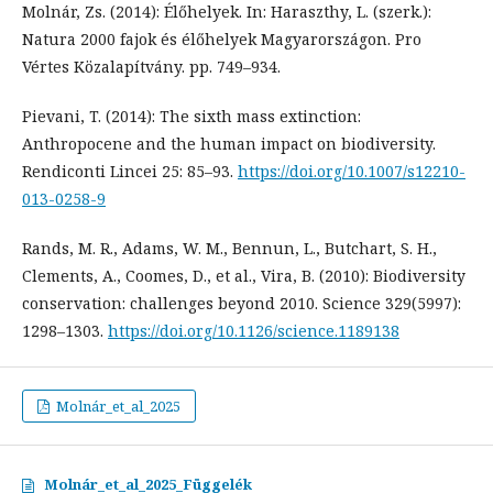
Molnár, Zs. (2014): Élőhelyek. In: Haraszthy, L. (szerk.):
Natura 2000 fajok és élőhelyek Magyarországon. Pro
Vértes Közalapítvány. pp. 749–934.
Pievani, T. (2014): The sixth mass extinction:
Anthropocene and the human impact on biodiversity.
Rendiconti Lincei 25: 85–93.
https://doi.org/10.1007/s12210-
013-0258-9
Rands, M. R., Adams, W. M., Bennun, L., Butchart, S. H.,
Clements, A., Coomes, D., et al., Vira, B. (2010): Biodiversity
conservation: challenges beyond 2010. Science 329(5997):
1298–1303.
https://doi.org/10.1126/science.1189138
Molnár_et_al_2025
Molnár_et_al_2025_Függelék