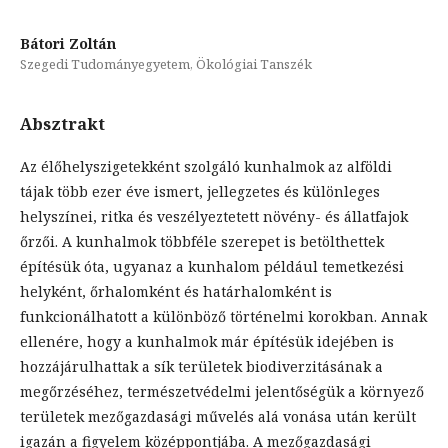
Bátori Zoltán
Szegedi Tudományegyetem, Ökológiai Tanszék
Absztrakt
Az élőhelyszigetekként szolgáló kunhalmok az alföldi
tájak több ezer éve ismert, jellegzetes és különleges
helyszínei, ritka és veszélyeztetett növény- és állatfajok
őrzői. A kunhalmok többféle szerepet is betölthettek
építésük óta, ugyanaz a kunhalom például temetkezési
helyként, őrhalomként és határhalomként is
funkcionálhatott a különböző történelmi korokban. Annak
ellenére, hogy a kunhalmok már építésük idejében is
hozzájárulhattak a sík területek biodiverzitásának a
megőrzéséhez, természetvédelmi jelentőségük a környező
területek mezőgazdasági művelés alá vonása után került
igazán a figyelem középpontjába. A mezőgazdasági