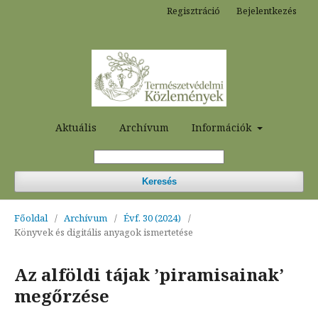
Regisztráció
Bejelentkezés
Aktuális
Archívum
Információk
Keresés
Főoldal
/
Archívum
/
Évf. 30 (2024)
/
Könyvek és digitális anyagok ismertetése
Az alföldi tájak ’piramisainak’
megőrzése