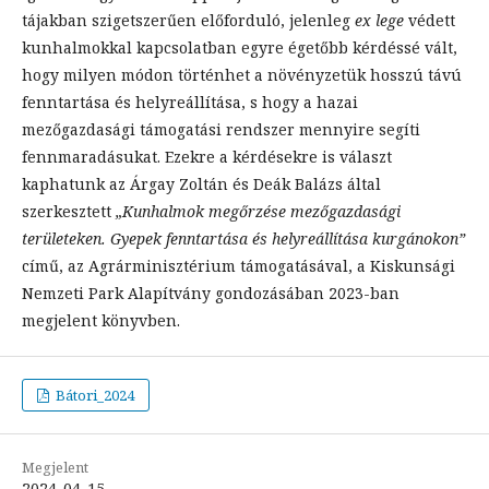
tájakban szigetszerűen előforduló, jelenleg
ex lege
védett
kunhalmokkal kapcsolatban egyre égetőbb kérdéssé vált,
hogy milyen módon történhet a növényzetük hosszú távú
fenntartása és helyreállítása, s hogy a hazai
mezőgazdasági támogatási rendszer mennyire segíti
fennmaradásukat. Ezekre a kérdésekre is választ
kaphatunk az Árgay Zoltán és Deák Balázs által
szerkesztett
„Kunhalmok megőrzése mezőgazdasági
területeken. Gyepek fenntartása és helyreállítása kurgánokon”
című, az Agrárminisztérium támogatásával, a Kiskunsági
Nemzeti Park Alapítvány gondozásában 2023-ban
megjelent könyvben.
Bátori_2024
Megjelent
2024-04-15