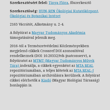
Szerkesztésért felel:
Tinya Flóra
, főszerkesztő
Szerkesztőség:
HUN-REN Ökológiai Kutatóközpont,
Ökológiai és Botanikai Intézet
2163 Vácrátót, Alkotmány u. 2-4.
A folyóirat a
Magyar Tudományos Akadémia
támogatásával jelenik meg.
2016-tól a Természetvédelmi Közleményekben
megjelenő cikkek Crossref DOI azonosítóval
rendelkeznek (DOI: 10.20332/tvk-jnatconserv
), a
folyóiratot az
MTMT (Magyar Tudományos Művek
Tára)
indexálja, a cikkek egyenként az
MTA REAL
repozitóriumában, a teljes kötetek az
MTA REAL-J
repozitóriumában archiválásra kerülnek. A folyóirat
cikkei elérhetők a
Kiadó
(Magyar Biológiai Társaság)
honlapján is.