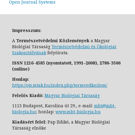
Open Journal Systems
Impresszum:
A
Természetvédelmi Közlemények
a Magyar
Biológiai Társaság
Természetvédelmi és Ökológiai
Szakosztály
ának
folyóirata.
ISSN
1216-4585 (nyomtatott, 1991–2008),
2786-3506
(online)
Honlap:
https://ojs.mtak.hu/index.php/termvedkozlem/
Felelős Kiadó:
Magyar Biológiai Társaság
1113 Budapest, Karolina út 29., e-
mail:
mbt@mbt-
biologia.hu
;
honlap:
www.mbt-biologia.hu
Kiadásért felel:
Pap Ildikó, a Magyar Biológiai
Társaság elnöke