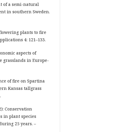
t of a semi-natural
ment in southern Sweden.
flowering plants to fire
pplications 4: 121–133.
gronomic aspects of
e grasslands in Europe-
nce of fire on Spartina
ern Kansas tallgrass
.
02): Conservation
 in plant species
during 25 years. –