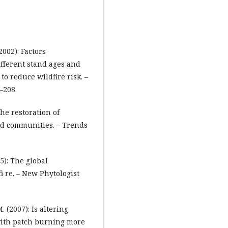
(2002): Factors
ifferent stand ages and
o reduce wildfire risk. –
–208.
the restoration of
nd communities. – Trends
05): The global
i re. – New Phytologist
. (2007): Is altering
 with patch burning more