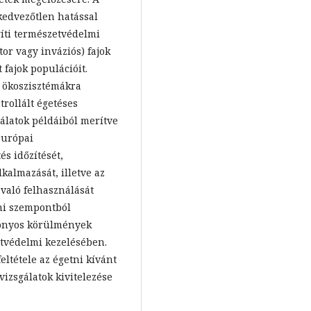
kedvezőtlen hatással
gíti természetvédelmi
r vagy inváziós) fajok
t fajok populációit.
 ökoszisztémákra
trollált égetéses
gálatok példáiból merítve
európai
és időzítését,
lkalmazását, illetve az
 való felhasználását
lmi szempontból
zonyos körülmények
etvédelmi kezelésében.
ltétele az égetni kívánt
izsgálatok kivitelezése