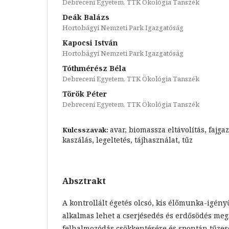
Debreceni Egyetem, TTK Ökológia Tanszék
Deák Balázs
Hortobágyi Nemzeti Park Igazgatóság
Kapocsi István
Hortobágyi Nemzeti Park Igazgatóság
Tóthmérész Béla
Debreceni Egyetem, TTK Ökológia Tanszék
Török Péter
Debreceni Egyetem, TTK Ökológia Tanszék
avar, biomassza eltávolítás, fajga
Kulcsszavak:
kaszálás, legeltetés, tájhasználat, tűz
Absztrakt
A kontrollált égetés olcsó, kis élőmunka-igén
alkalmas lehet a cserjésedés és erdősödés meg
felhalmozódás csökkentésére és spontán tűzes