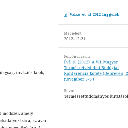
Valkó_et_al_2012_függelék
Megjelent
2012-12-31
Folyóirat szám
Évf. 18 (2012): A VII. Magyar
Természetvédelmi Biológiai
zdagság, inváziós fajok,
Konferencia kötete (Debrecen, 2
november 3-6.)
Rovat
Természettudományos kutatáso
yű módszer, amely
akadályozására, az avar-
etek megelőzésére. A