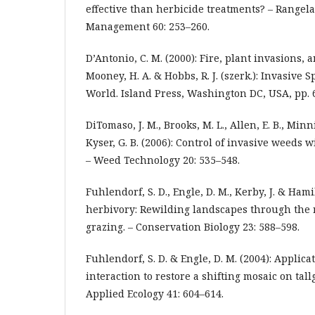
effective than herbicide treatments? – Rangel
Management 60: 253–260.
D’Antonio, C. M. (2000): Fire, plant invasions, 
Mooney, H. A. & Hobbs, R. J. (szerk.): Invasive 
World. Island Press, Washington DC, USA, pp. 
DiTomaso, J. M., Brooks, M. L., Allen, E. B., Minni
Kyser, G. B. (2006): Control of invasive weeds 
– Weed Technology 20: 535–548.
Fuhlendorf, S. D., Engle, D. M., Kerby, J. & Hamil
herbivory: Rewilding landscapes through the r
grazing. – Conservation Biology 23: 588–598.
Fuhlendorf, S. D. & Engle, D. M. (2004): Applicat
interaction to restore a shifting mosaic on tall
Applied Ecology 41: 604–614.