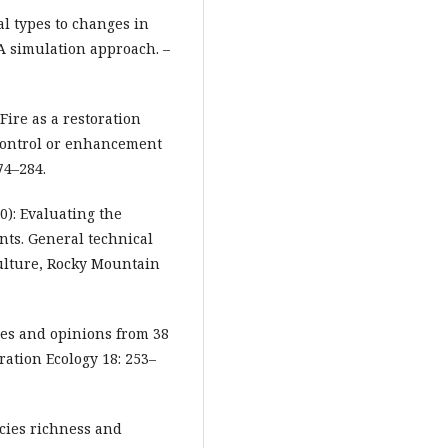
al types to changes in
A simulation approach. –
 Fire as a restoration
 control or enhancement
74–284.
00): Evaluating the
ents. General technical
ulture, Rocky Mountain
ques and opinions from 38
oration Ecology 18: 253–
ecies richness and