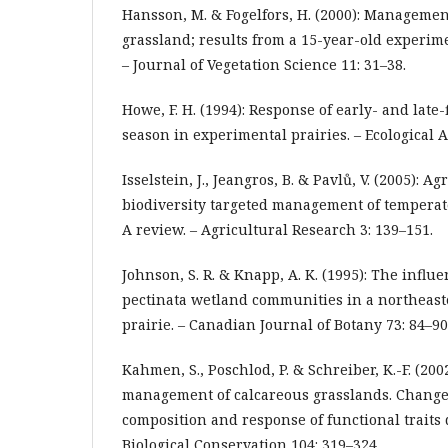
Hansson, M. & Fogelfors, H. (2000): Managemen
grassland; results from a 15-year-old experi
– Journal of Vegetation Science 11: 31–38.
Howe, F. H. (1994): Response of early- and late-
season in experimental prairies. – Ecological A
Isselstein, J., Jeangros, B. & Pavlů, V. (2005): A
biodiversity targeted management of temperat
A review. – Agricultural Research 3: 139–151.
Johnson, S. R. & Knapp, A. K. (1995): The influe
pectinata wetland communities in a northeast
prairie. – Canadian Journal of Botany 73: 84–90
Kahmen, S., Poschlod, P. & Schreiber, K.-F. (20
management of calcareous grasslands. Changes
composition and response of functional traits 
Biological Conservation 104: 319–324.