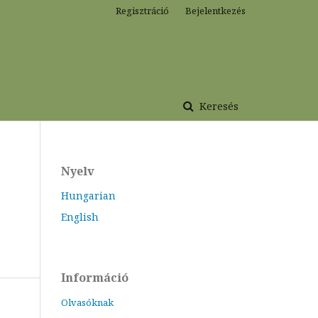
Regisztráció
Bejelentkezés
Keresés
Nyelv
Hungarian
English
Információ
Olvasóknak