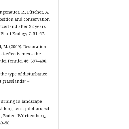
Langenauer, R., Lüscher, A.
position and conservation
tzerland after 22 years
Plant Ecology 7: 51–67.
el, M. (2009): Restoration
t-effectivenes – the
ici Fennici 46: 397–408.
 the type of disturbance
 grasslands? –
 burning in landscape
 long-term pilot project
ea, Baden-Württemberg,
49–58.