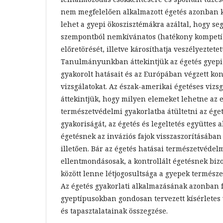
nem megfelelően alkalmazott égetés azonban 
lehet a gyepi ökoszisztémákra azáltal, hogy se
szempontból nemkívánatos (hatékony kompetíto
előretörését, illetve károsíthatja veszélyeztetet
Tanulmányunkban áttekintjük az égetés gyepi
gyakorolt hatásait és az Európában végzett kon
vizsgálatokat. Az észak-amerikai égetéses vizs
áttekintjük, hogy milyen elemeket lehetne az 
természetvédelmi gyakorlatba átültetni az éget
gyakoriságát, az égetés és legeltetés együttes a
égetésnek az inváziós fajok visszaszorításában
illetően. Bár az égetés hatásai természetvéde
ellentmondásosak, a kontrollált égetésnek bi
között lenne létjogosultsága a gyepek termész
Az égetés gyakorlati alkalmazásának azonban fe
gyeptípusokban gondosan tervezett kísérletes v
és tapasztalatainak összegzése.