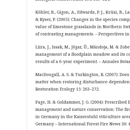
Köhler, B., Gigon, A., Edwards, P. J., Krüsi, B., 
& Ryser, P. (2005): Changes in the species com
value of limestone grasslands in Northern Swi
of contrasting managements. – Perspectives in 
Liira, J., Issak, M., Jögar, Ü., Mändoja, M. & Zob
management of a floodplain meadow and its cos
results of a 6-year experiment. – Annales Botan
MacDougall, A. S. & Turkington, R. (2007): Does
matter when restoring disturbance-dependent
Restoration Ecology 15: 263–272.
Page, H. & Goldammer, J. G. (2004): Prescribed
management and nature conservation: The first
in Germany in the Kaiserstuhl viticulture ar
Germany – International Forest Fire News 30: 