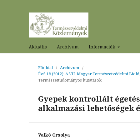
Aktuális
Archívum
Információk
Főoldal
/
Archívum
/
Évf. 18 (2012): A VII. Magyar Természetvédelmi Bioló
Természettudományos kutatások
Gyepek kontrollált égetés
alkalmazási lehetőségek é
Valkó Orsolya