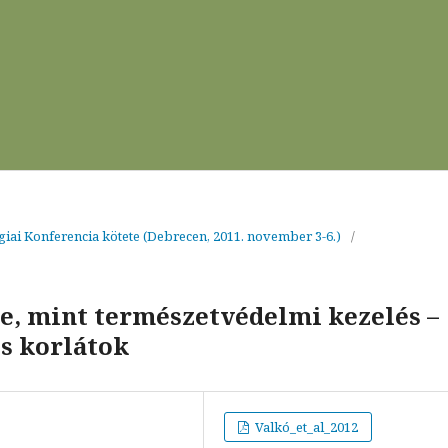
giai Konferencia kötete (Debrecen, 2011. november 3-6.)
/
e, mint természetvédelmi kezelés –
s korlátok
Valkó_et_al_2012