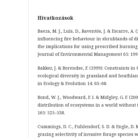
Hivatkozások
Baeza, M. J., Luís, D., Raventós, J. & Escarre, A. 
influencing fire behaviour in shrublands of d
the implications for using prescribed burning t
Journal of Environmental Management 65: 199
Bakker, J. & Berendse, F. (1999): Constraints in 
ecological diversity in grassland and heathla
in Ecology & Evolution 14: 63–68.
Bond, W. J., Woodward, F. I. & Midgley, G. F. (20
distribution of ecosystems in a world without f
165: 525–538.
Cummings, D. C., Fuhlendorf, S. D. & Engle, D. M
grazing selectivity of invasive forage species