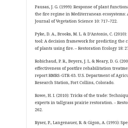
Pausas, J. G. (1999): Response of plant function
the fire regime in Mediterranean ecosystems: 
Journal of Vegetation Science 10: 717–722.
Pyke, D. A., Brooks, M. L. & D’Antonio, C. (2010):
tool: A decision framework for predicting the
of plants using fire. – Restoration Ecology 18: 2
Robichaud, P. R., Beyers, J. L. & Neary, D. G. (20
effectiveness of postfire rehabilitation treatm
report RMRS-GTR-63. U.S. Department of Agric
Research Station, Fort Collins, Colorado.
Rowe, H. I. (2010): Tricks of the trade: Techni
experts in tallgrass prairie restoration. – Rest
262.
Ryser, P., Langenauer, R. & Gigon, A. (1995): Sp