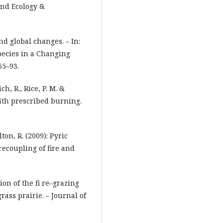
and Ecology &
and global changes. – In:
Species in a Changing
65–93.
ch, R., Rice, P. M. &
with prescribed burning.
ton, R. (2009): Pyric
ecoupling of fire and
ion of the fi re–grazing
grass prairie. – Journal of