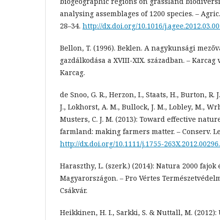
biogeographic regions on grassland biodivers
analysing assemblages of 1200 species. – Agric.
28–34.
http://dx.doi.org/10.1016/j.agee.2012.03.0
Bellon, T. (1996). Beklen. A nagykunsági mezőv
gazdálkodása a XVIII-XIX. században. – Karcag
Karcag.
de Snoo, G. R., Herzon, I., Staats, H., Burton, R. J
J., Lokhorst, A. M., Bullock, J. M., Lobley, M., W
Musters, C. J. M. (2013): Toward effective natu
farmland: making farmers matter. – Conserv. Let
http://dx.doi.org/10.1111/j.1755-263X.2012.00296
Haraszthy, L. (szerk.) (2014): Natura 2000 fajok
Magyarországon. – Pro Vértes Természetvédelm
Csákvár.
Heikkinen, H. I., Sarkki, S. & Nuttall, M. (2012)