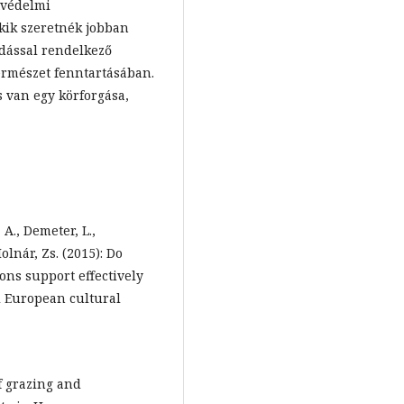
tvédelmi
kik szeretnék jobban
dással rendelkező
ermészet fenntartásában.
s van egy körforgása,
 A., Demeter, L.,
olnár, Zs. (2015): Do
ns support effectively
l European cultural
 of grazing and