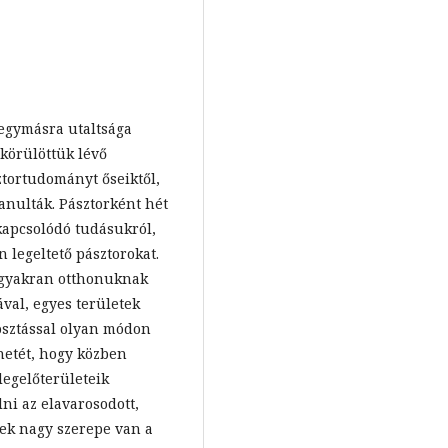
 egymásra utaltsága
 körülöttük lévő
ztortudományt őseiktől,
tanulták. Pásztorként hét
 kapcsolódó tudásukról,
 legeltető pásztorokat.
 gyakran otthonuknak
ával, egyes területek
osztással olyan módon
enetét, hogy közben
legelőterületeik
ni az elavarosodott,
nek nagy szerepe van a