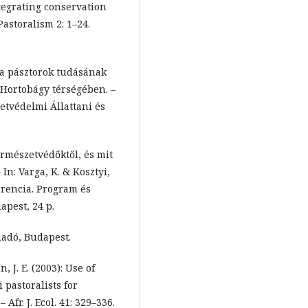
tegrating conservation
astoralism 2: 1–24.
s a pásztorok tudásának
 Hortobágy térségében. –
etvédelmi Állattani és
természetvédőktől, és mit
In: Varga, K. & Kosztyi,
erencia. Program és
apest, 24 p.
iadó, Budapest.
, J. E. (2003): Use of
pastoralists for
Afr. J. Ecol. 41: 329–336.