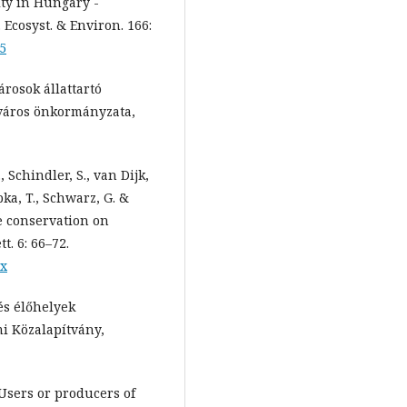
ity in Hungary -
 Ecosyst. & Environ. 166:
05
árosok állattartó
 város önkormányzata,
., Schindler, S., van Dijk,
rbka, T., Schwarz, G. &
re conservation on
t. 6: 66–72.
.x
 és élőhelyek
i Közalapítvány,
: Users or producers of