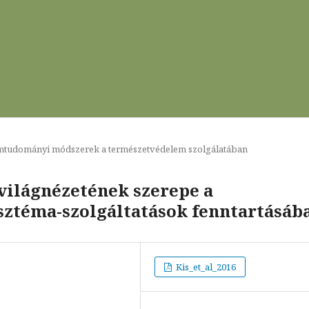
mtudományi módszerek a természetvédelem szolgálatában
világnézetének szerepe a
isztéma-szolgáltatások fenntartásáb
Kis_et_al_2016