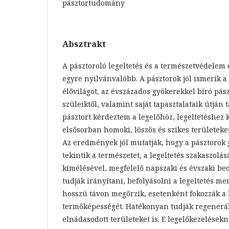
pásztortudomány
Absztrakt
A pásztoroló legeltetés és a természetvédelem
egyre nyilvánvalóbb. A pásztorok jól ismerik a
élővilágot, az évszázados gyökerekkel bíró pás
szüleiktől, valamint saját tapasztalataik útján 
pásztort kérdeztem a legelőhöz, legeltetéshez
elsősorban homoki, löszös és szikes területeken
Az eredmények jól mutatják, hogy a pásztorok
tekintik a természetet, a legeltetés szakaszolás
kímélésével, megfelelő napszaki és évszaki be
tudják irányítani, befolyásolni a legeltetés m
hosszú távon megőrzik, esetenként fokozzák a 
termőképességét. Hatékonyan tudják regenerál
elnádasodott területeket is. E legelőkezelések