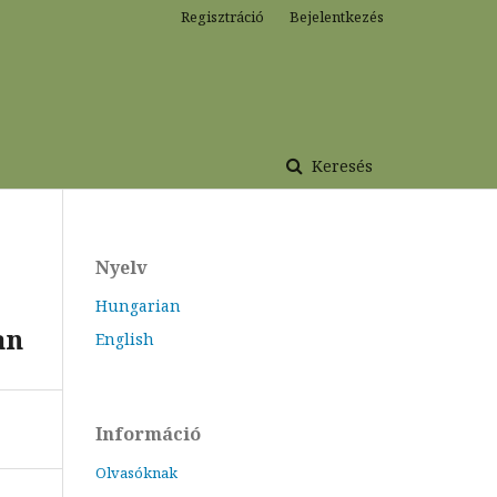
Regisztráció
Bejelentkezés
Keresés
Nyelv
Hungarian
an
English
Információ
Olvasóknak