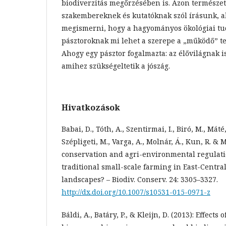
biodiverzitás megőrzésében is. Azon természe
szakembereknek és kutatóknak szól írásunk, a
megismerni, hogy a hagyományos ökológiai tu
pásztoroknak mi lehet a szerepe a „működő” t
Ahogy egy pásztor fogalmazta: az élővilágnak i
amihez szükségeltetik a jószág.
Hivatkozások
Babai, D., Tóth, A., Szentirmai, I., Biró, M., Máté,
Szépligeti, M., Varga, A., Molnár, Á., Kun, R. & M
conservation and agri-environmental regulatio
traditional small-scale farming in East-Centra
landscapes? – Biodiv. Conserv. 24: 3305–3327.
http://dx.doi.org/10.1007/s10531-015-0971-z
Báldi, A., Batáry, P., & Kleijn, D. (2013): Effects