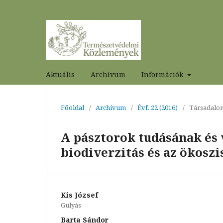
Aktuális
Archívum
Információk
Főoldal
/
Archívum
/
Évf. 22 (2016)
/
Társadalo
A pásztorok tudásának és 
biodiverzitás és az ökosz
Kis József
Gulyás
Barta Sándor