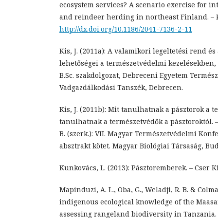
ecosystem services? A scenario exercise for in
and reindeer herding in northeast Finland. – P
http://dx.doi.org/10.1186/2041-7136-2-11
Kis, J. (2011a): A valamikori legeltetési rend é
lehetőségei a természetvédelmi kezelésekben,
B.Sc. szakdolgozat, Debreceni Egyetem Termész
Vadgazdálkodási Tanszék, Debrecen.
Kis, J. (2011b): Mit tanulhatnak a pásztorok a 
tanulhatnak a természetvédők a pásztoroktól. – 
B. (szerk.): VII. Magyar Természetvédelmi Konf
absztrakt kötet. Magyar Biológiai Társaság, Bud
Kunkovács, L. (2013): Pásztoremberek. – Cser K
Mapinduzi, A. L., Oba, G., Weladji, R. B. & Colman
indigenous ecological knowledge of the Maasai 
assessing rangeland biodiversity in Tanzania. – 