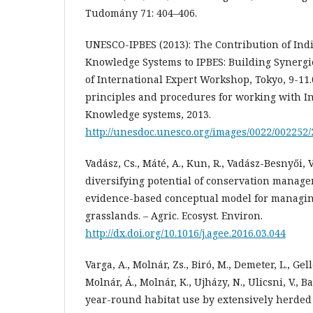
Tudomány 71: 404–406.
UNESCO-IPBES (2013): The Contribution of Ind
Knowledge Systems to IPBES: Building Synergie
of International Expert Workshop, Tokyo, 9-11
principles and procedures for working with I
Knowledge systems, 2013.
http://unesdoc.unesco.org/images/0022/002252/
Vadász, Cs., Máté, A., Kun, R., Vadász-Besnyői, 
diversifying potential of conservation manag
evidence-based conceptual model for managin
grasslands. – Agric. Ecosyst. Environ.
http://dx.doi.org/10.1016/j.agee.2016.03.044
Varga, A., Molnár, Zs., Biró, M., Demeter, L., Gell
Molnár, Á., Molnár, K., Ujházy, N., Ulicsni, V., 
year-round habitat use by extensively herded 