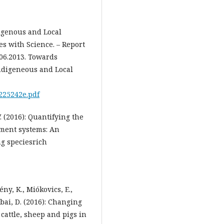
igenous and Local
s with Science. – Report
.06.2013. Towards
ndigeneous and Local
225242e.pdf
V. (2016): Quantifying the
ement systems: An
g speciesrich
ény, K., Miókovics, E.,
Babai, D. (2016): Changing
cattle, sheep and pigs in