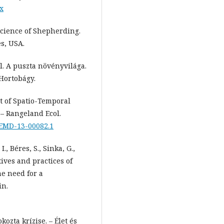
.x
 Science of Shepherding.
s, USA.
l. A puszta növényvilága.
Hortobágy.
t of Spatio-Temporal
– Rangeland Ecol.
/REMD-13-00082.1
I., Béres, S., Sinka, G.,
ives and practices of
e need for a
in.
kozta krízise. – Élet és