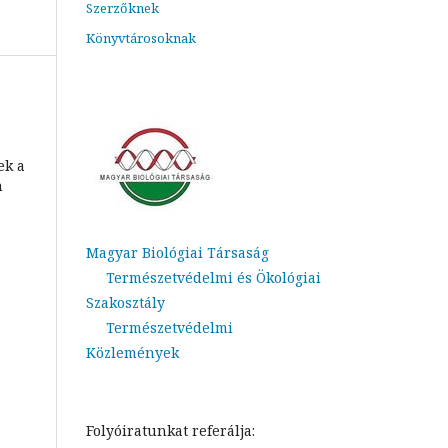
Szerzőknek
Könyvtárosoknak
ek a
n
Magyar Biológiai Társaság
Természetvédelmi és Ökológiai
Szakosztály
Természetvédelmi
Közlemények
Folyóiratunkat referálja: