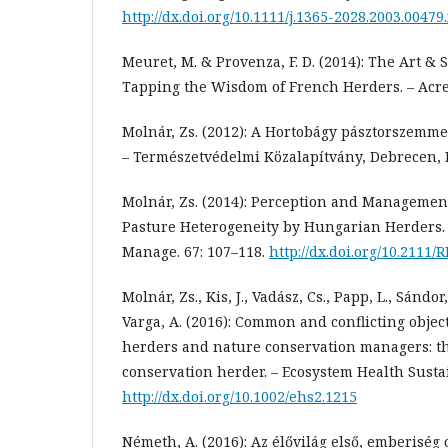
http://dx.doi.org/10.1111/j.1365-2028.2003.00479
Meuret, M. & Provenza, F. D. (2014): The Art &
Tapping the Wisdom of French Herders. – Acre
Molnár, Zs. (2012): A Hortobágy pásztorszemme
– Természetvédelmi Közalapítvány, Debrecen, 
Molnár, Zs. (2014): Perception and Managemen
Pasture Heterogeneity by Hungarian Herders. 
Manage. 67: 107–118.
http://dx.doi.org/10.2111
Molnár, Zs., Kis, J., Vadász, Cs., Papp, L., Sándor, 
Varga, A. (2016): Common and conflicting object
herders and nature conservation managers: th
conservation herder. – Ecosystem Health Susta
http://dx.doi.org/10.1002/ehs2.1215
Németh, A. (2016): Az élővilág első, emberiség o