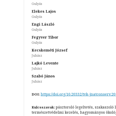
Gulyás
Elekes Lajos
Gulyás
Engi László
Gulyás
Fegyver Tibor
Gulyás
Kecskeméti József
Juhász
Lajkó Levente
Juhász
Szabó János
Juhász
https://doi.org/10.20332/tvk-jnatconserv.20
DOI:
pásztoroló legeltetés, szakaszoló l
Kulcsszavak:
természetvédelmi kezelés, hagyományos ökológ