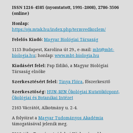
ISSN
1216-4585 (nyomtatott, 1991–2008),
2786-3506
(online)
Honlap:
https://ojs.mtak.hu/index.php/termvedkozlem/
Felelős Kiadó:
Magyar Biológiai Társaság
1113 Budapest, Karolina út 29., e-
mail:
mbt@mbt-
biologia.hu
;
honlap:
www.mbt-biologia.hu
Kiadásért felel:
Pap Ildikó, a Magyar Biológiai
Társaság elnöke
Szerkesztésért felel:
Tinya Flóra
, főszerkesztő
Szerkesztőség:
HUN-REN Ökológiai Kutatóközpont,
Ökológiai és Botanikai Intézet
2163 Vácrátót, Alkotmány u. 2-4.
A folyóirat a
Magyar Tudományos Akadémia
támogatásával jelenik meg.