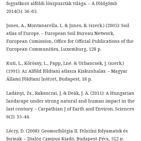
fogyatkozó alföldi löszpuszták világa. – A Földgömb
2014(3): 56–65.
Jones, A., Montanarella, L. & Jones, R. (szerk.) (2005): Soil
atlas of Europe. – European Soil Bureau Network,
European Comission, Office for Official Publications of the
European Communities, Luxemburg, 128 p.
Kuti, L., Kőrössy, L., Papp, Lné. & Urbancsek, J. (szerk.)
(1991): Az Alföld földtani atlasza Kiskunhalas. – Magyar
Állami Földtani Intézet, Budapest, 18 p.
Ladányi, Zs., Rakonczai, J. & Deák, J. Á. (2011): A Hungarian
landscape under strong natural and human impact in the
last century. – Carpathian J of Earth and Environ. Sciences
6(2): 35–44.
Lóczy, D. (2008): Geomorfológia II. Felszíni folyamatok és
formák. – Dialóg Campus Kiadó, Budapest-Pécs, 512 p.