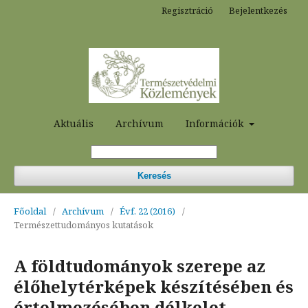
Regisztráció
Bejelentkezés
Aktuális
Archívum
Információk
Keresés
Főoldal
/
Archívum
/
Évf. 22 (2016)
/
Természettudományos kutatások
A földtudományok szerepe az
élőhelytérképek készítésében és
értelmezésében délkelet-