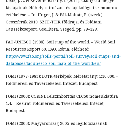
Deák, J. Á. & Keveiné Bárány, I. (2011): Csongrád megye
kistájainak élőhely-mintázata és tájökológiai szempontú
értékelése. – In: Unger, J. & Pál-Molnár, E. (szerk.):
Geoszférák 2010. SZTE-TTIK Földrajzi és Földtani
Tanszékcsoport, GeoLitera, Szeged, pp. 79–128.
FAO-UNESCO (1988): Soil map of the world. – World Soil
Resources Report 60, FAO, Róma, elérhető:
http://www.fao.org/soils-portal/soil-survey/soil-maps-and-
databases/faounesco-soil-map-of-the-world/en/
FÖMI (1977-1983): EOTR-térképek. Méretarány: 1:10.000. –
Földmérési és Távérzékelési Intézet, Budapest.
FÖMI (2000): CORINE Felszínborítás CLC50 nomenklatúra
1.4. – Kézirat. Földmérési és Távérzékelési Intézet,
Budapest.
FÖMI (2005): Magyarország 2005-es légifotózásának