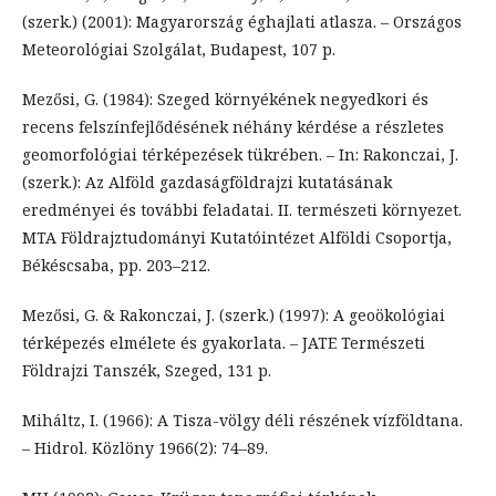
(szerk.) (2001): Magyarország éghajlati atlasza. – Országos
Meteorológiai Szolgálat, Budapest, 107 p.
Mezősi, G. (1984): Szeged környékének negyedkori és
recens felszínfejlődésének néhány kérdése a részletes
geomorfológiai térképezések tükrében. – In: Rakonczai, J.
(szerk.): Az Alföld gazdaságföldrajzi kutatásának
eredményei és további feladatai. II. természeti környezet.
MTA Földrajztudományi Kutatóintézet Alföldi Csoportja,
Békéscsaba, pp. 203–212.
Mezősi, G. & Rakonczai, J. (szerk.) (1997): A geoökológiai
térképezés elmélete és gyakorlata. – JATE Természeti
Földrajzi Tanszék, Szeged, 131 p.
Miháltz, I. (1966): A Tisza-völgy déli részének vízföldtana.
– Hidrol. Közlöny 1966(2): 74–89.