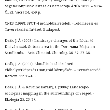
Vegetációtípusok leírása és határozója ÁNÉR 2011. – MTA-
ÖBKI, Vácrátót, 439 p.
CNES (1998): SPOT-4 műholdfelvételek. – Földmérési és
Távérzékelési Intézet, Budapest.
Deák, J. Á. (2003): Landscape changes of the Lódri-tó-
Kisiván-szék-Subasa area in the Dorozsma-Majsaian
Sandlands. – Acta Climatol. Chorolog. 36–37: 27–36.
Deák, J. Á. (2004): Aktuális és tájtörténeti
élőhelytérképezés Csongrád környékén. – Természetvéd.
Közlem. 11: 93–105.
Deák, J. Á. & Keveiné Bárány, I. (2006): Landscape-
ecological mapping in the surroundings of Szeged. -
Ekológia 25: 26–37.