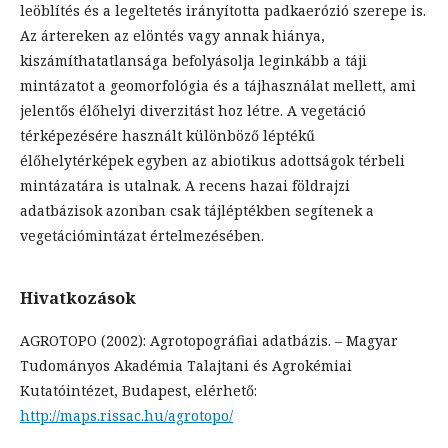
leöblítés és a legeltetés irányította padkaerózió szerepe is.
Az ártereken az elöntés vagy annak hiánya,
kiszámíthatatlansága befolyásolja leginkább a táji
mintázatot a geomorfológia és a tájhasználat mellett, ami
jelentős élőhelyi diverzitást hoz létre. A vegetáció
térképezésére használt különböző léptékű
élőhelytérképek egyben az abiotikus adottságok térbeli
mintázatára is utalnak. A recens hazai földrajzi
adatbázisok azonban csak tájléptékben segítenek a
vegetációmintázat értelmezésében.
Hivatkozások
AGROTOPO (2002): Agrotopográfiai adatbázis. – Magyar
Tudományos Akadémia Talajtani és Agrokémiai
Kutatóintézet, Budapest, elérhető:
http://maps.rissac.hu/agrotopo/