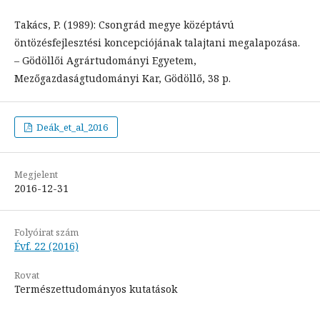
Takács, P. (1989): Csongrád megye középtávú
öntözésfejlesztési koncepciójának talajtani megalapozása.
– Gödöllői Agrártudományi Egyetem,
Mezőgazdaságtudományi Kar, Gödöllő, 38 p.
Deák_et_al_2016
Megjelent
2016-12-31
Folyóirat szám
Évf. 22 (2016)
Rovat
Természettudományos kutatások