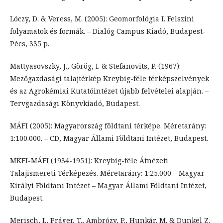
Lóczy, D. & Veress, M. (2005): Geomorfológia I. Felszíni
folyamatok és formák. – Dialóg Campus Kiadó, Budapest-
Pécs, 335 p.
Mattyasovszky, J., Görög, I. & Stefanovits, P. (1967):
Mezőgazdasági talajtérkép Kreybig-féle térképszelvények
és az Agrokémiai Kutatóintézet újabb felvételei alapján. –
Tervgazdasági Könyvkiadó, Budapest.
MÁFI (2005): Magyarország földtani térképe. Méretarány:
1:100.000. – CD, Magyar Állami Földtani Intézet, Budapest.
MKFI-MÁFI (1934-1951): Kreybig-féle Átnézeti
Talajismereti Térképezés. Méretarány: 1:25.000 – Magyar
Királyi Földtani Intézet – Magyar Állami Földtani Intézet,
Budapest.
Merisch, I., Práger, T., Ambrózy, P., Hunkár, M. & Dunkel Z.