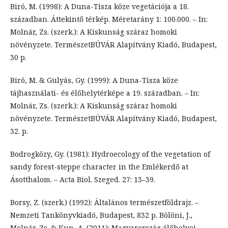
Biró, M. (1998): A Duna-Tisza köze vegetációja a 18.
században. Áttekintő térkép. Méretarány 1: 100.000. – In:
Molnár, Zs. (szerk.): A Kiskunság száraz homoki
növényzete. TermészetBÚVÁR Alapítvány Kiadó, Budapest,
30 p.
Biró, M. & Gulyás, Gy. (1999): A Duna-Tisza köze
tájhasználati- és élőhelytérképe a 19. században. – In:
Molnár, Zs. (szerk.): A Kiskunság száraz homoki
növényzete. TermészetBÚVÁR Alapítvány Kiadó, Budapest,
32. p.
Bodrogközy, Gy. (1981): Hydroecology of the vegetation of
sandy forest-steppe character in the Emlékerdő at
Ásotthalom. – Acta Biol. Szeged. 27: 13–39.
Borsy, Z. (szerk.) (1992): Általános természetföldrajz. –
Nemzeti Tankönyvkiadó, Budapest, 832 p. Bölöni, J.,
Molnár, Zs. & Kun, A. (2011): Magyarország élőhelyei.