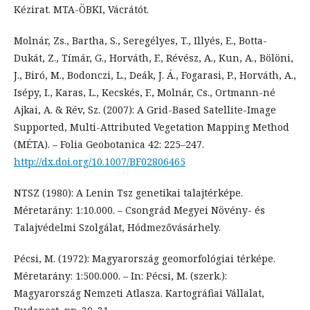
Kézirat. MTA-ÖBKI, Vácrátót.
Molnár, Zs., Bartha, S., Seregélyes, T., Illyés, E., Botta-
Dukát, Z., Tímár, G., Horváth, F., Révész, A., Kun, A., Bölöni,
J., Biró, M., Bodonczi, L., Deák, J. Á., Fogarasi, P., Horváth, A.,
Isépy, I., Karas, L., Kecskés, F., Molnár, Cs., Ortmann-né
Ajkai, A. & Rév, Sz. (2007): A Grid-Based Satellite-Image
Supported, Multi-Attributed Vegetation Mapping Method
(MÉTA). – Folia Geobotanica 42: 225–247.
http://dx.doi.org/10.1007/BF02806465
NTSZ (1980): A Lenin Tsz genetikai talajtérképe.
Méretarány: 1:10.000. – Csongrád Megyei Növény- és
Talajvédelmi Szolgálat, Hódmezővásárhely.
Pécsi, M. (1972): Magyarország geomorfológiai térképe.
Méretarány: 1:500.000. – In: Pécsi, M. (szerk.):
Magyarország Nemzeti Atlasza. Kartográfiai Vállalat,