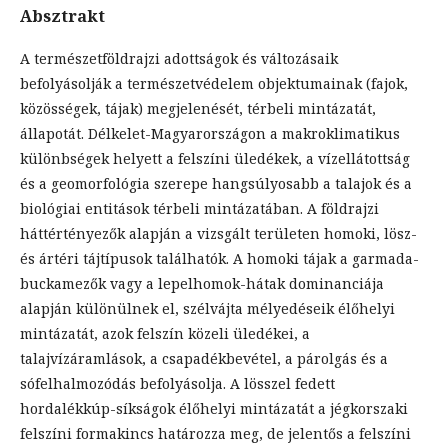
Absztrakt
A természetföldrajzi adottságok és változásaik
befolyásolják a természetvédelem objektumainak (fajok,
közösségek, tájak) megjelenését, térbeli mintázatát,
állapotát. Délkelet-Magyarországon a makroklimatikus
különbségek helyett a felszíni üledékek, a vízellátottság
és a geomorfológia szerepe hangsúlyosabb a talajok és a
biológiai entitások térbeli mintázatában. A földrajzi
háttértényezők alapján a vizsgált területen homoki, lösz-
és ártéri tájtípusok találhatók. A homoki tájak a garmada-
buckamezők vagy a lepelhomok-hátak dominanciája
alapján különülnek el, szélvájta mélyedéseik élőhelyi
mintázatát, azok felszín közeli üledékei, a
talajvízáramlások, a csapadékbevétel, a párolgás és a
sófelhalmozódás befolyásolja. A lösszel fedett
hordalékkúp-síkságok élőhelyi mintázatát a jégkorszaki
felszíni formakincs határozza meg, de jelentős a felszíni