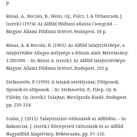
p.
Rónai, A., Boczán, B., Wein, Gy., Polcz, I. & Urbancsek, J.
(szerk.) (1974): Az Alföld földtani atlasza Csongrád. –
Magyar Állami Földtani Intézet, Budapest, 18 p.
Rónai, A. & Boczán, B. (1961): Az Alföld talajvíztérképe, a
talajvíztükör átlagos mélysége a felszín alatt. Méretarány:
1:200.000. – In: Rónai A. (szerk.): Az Alföld talajvíztérképe.
Magyar Állami Földtani Intézet, Budapest, 102 p.
Stefanovits, P. (1999): A talajok osztályzása; Főtípusok,
típusok és altípusok. – In: Stefanovits, P., Filep, Gy. &
Füleky, Gy. (szerk.): Talajtan. Mezőgazda Kiadó, Budapest,
pp. 239–314.
Szalai, J. (2011): Talajvízszint-változások az Alföldön. – In
Rakonczai, J. (szerk.): Környezeti változások és az Alföld.
Nagyalföld Alapítvány, Békéscsaba, pp. 97–110.