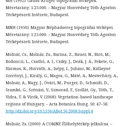
MH (1992): Gauss-Krüger topográfiai térképek.
Méretarány: 1:25.000. – Magyar Honvédség Tóth Ágoston
Térképészeti Intézete, Budapest.
MNH (1950): Magyar Néphadsereg topográfiai térképei.
Méretarány: 1:25.000. – Magyar Honvédség Tóth Ágoston
Térképészeti Intézete, Budapest.
Molnár, Cs., Molnár, Zs., Barina, Z., Bauer, N., Biró, M.,
Bodonczi, L., Csathó, A. I., Csiky, J., Deák, J. Á., Fekete, G.,
Harmos, K., Horváth, A., Isépy, I., Juhász, M., Kállayné
Szerényi, J., Király, G., Magos, G., Máté, A., Mesterházy, A.,
Molnár, A., Nagy, J., Óvári, M., Purger, D., Schmidt, D.,
Sramkó, G., Szénási, V., Szmorad, F., Szollát, Gy., Tóth, T.,
Vidra, T. & Virók, V. (2008): Vegetation-based landscape
regions of Hungary. – Acta Botanica Hung. 50: 47–58.
http://dx.doi.org/10.1556/ABot.50.2008.Suppl.4
Molnár, Zs. (2000): A CORINE Élőhelytérkép jelkulcsa. –