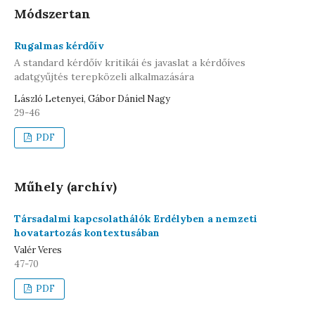
Módszertan
Rugalmas kérdőív
A standard kérdőív kritikái és javaslat a kérdőíves
adatgyűjtés terepközeli alkalmazására
László Letenyei, Gábor Dániel Nagy
29-46
PDF
Műhely (archív)
Társadalmi kapcsolathálók Erdélyben a nemzeti
hovatartozás kontextusában
Valér Veres
47-70
PDF