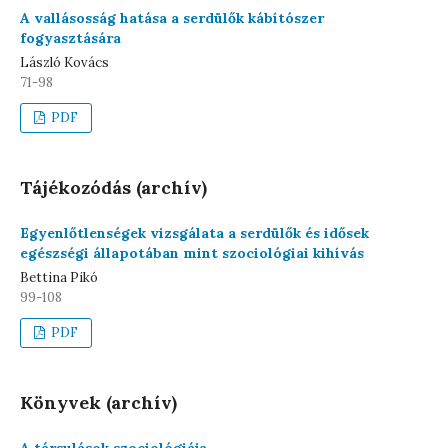
A vallásosság hatása a serdülők kábítószer
fogyasztására
László Kovács
71-98
PDF
Tájékozódás (archív)
Egyenlőtlenségek vizsgálata a serdülők és idősek
egészségi állapotában mint szociológiai kihívás
Bettina Pikó
99-108
PDF
Könyvek (archív)
A társulások szociológiája