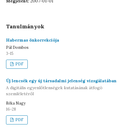
Megjelent:
2007-01-01
Tanulmányok
Habermas önkorrekciója
Pál Dombos
3-15
PDF
Új lencsék egy új társadalmi jelenség vizsgálatában
A digitális egyenlőtlenségek kutatásának átfogó
szemléletéről
Réka Nagy
16-28
PDF