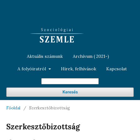
Aktuális számunk
Archívum ( 2021-)
A folyóiratról
Hírek, felhívások
Kapcsolat
Keresés
Főoldal
/
Szerkesztőbizottság
Szerkesztőbizottság