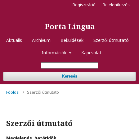
Regisztráció
Bejelentkezés
Porta Lingua
Aktuális
Archívum
Beküldések
Szerzői útmutató
Információk
Kapcsolat
Keresés
Főoldal
/
Szerzői útmutató
Szerzői útmutató
Megjelenés, határidők