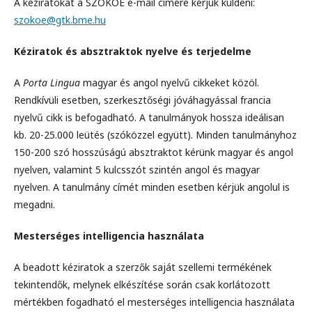
A kéziratokat a SZOKOE e-mail címére kérjük küldeni:
szokoe@gtk.bme.hu
Kéziratok és absztraktok nyelve és terjedelme
A
Porta Lingua
magyar és angol nyelvű cikkeket közöl.
Rendkívüli esetben, szerkesztőségi jóváhagyással francia
nyelvű cikk is befogadható. A tanulmányok hossza ideálisan
kb. 20-25.000 leütés (szóközzel együtt). Minden tanulmányhoz
150-200 szó hosszúságú absztraktot kérünk magyar és angol
nyelven, valamint 5 kulcsszót szintén angol és magyar
nyelven. A tanulmány címét minden esetben kérjük angolul is
megadni.
Mesterséges intelligencia használata
A beadott kéziratok a szerzők saját szellemi termékének
tekintendők, melynek elkészítése során csak korlátozott
mértékben fogadható el mesterséges intelligencia használata