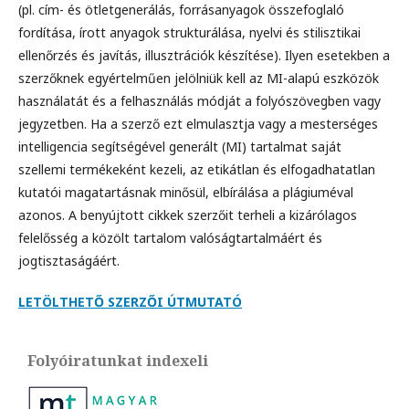
(pl. cím- és ötletgenerálás, forrásanyagok összefoglaló
fordítása, írott anyagok strukturálása, nyelvi és stilisztikai
ellenőrzés és javítás, illusztrációk készítése). Ilyen esetekben a
szerzőknek egyértelműen jelölniük kell az MI-alapú eszközök
használatát és a felhasználás módját a folyószövegben vagy
jegyzetben. Ha a szerző ezt elmulasztja vagy a mesterséges
intelligencia segítségével generált (MI) tartalmat saját
szellemi termékeként kezeli, az etikátlan és elfogadhatatlan
kutatói magatartásnak minősül, elbírálása a plágiuméval
azonos. A benyújtott cikkek szerzőit terheli a kizárólagos
felelősség a közölt tartalom valóságtartalmáért és
jogtisztaságáért.
LETÖLTHETŐ SZERZŐI ÚTMUTATÓ
Folyóiratunkat indexeli