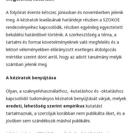
A folyóirat évente kétszer, júniusban és novemberben jelenik
meg. A kéziratok leadásának határideje részben a SZOKOE
rendezvényeihez kapcsolódik, részben egyénileg egyeztetett
beküldési határidővel történik. A szerkesztőség a téma, a
tartalmi és formai követelményeknek való megfelelés és a
lektori véleményekben előirányzott esetleges átdolgozás
mértéke szerint dönt arról, hogy az adott tanulmány melyik
számban jelenik meg.
A kéziratok benyújtása
Olyan, a szaknyelvhasználathoz, -kutatáshoz és -oktatáshoz
kapcsolódó tudományos kéziratok benyújtását várjuk, melyek
eredeti, lehetőség szerint empirikus
kutatást
tartalmaznak, a szerzőjük korábban nem publikálta őket, és a
jövőben sem szándékozik máshol publikálni.