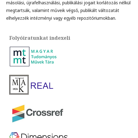
másolási, újrafelhasználási, publikálási jogait korlátozás nélkül
megtartsák, valamint műveik végső, publikált változatát
elhelyezzék intézményi vagy egyéb repozitóriumokban.
Folyóiratunkat indexeli