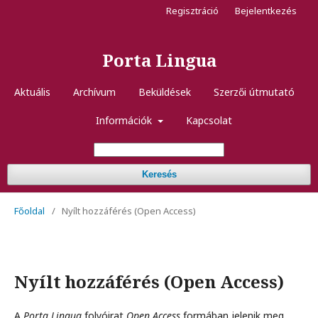
Regisztráció
Bejelentkezés
Porta Lingua
Aktuális
Archívum
Beküldések
Szerzői útmutató
Információk
Kapcsolat
Keresés
Főoldal
/
Nyílt hozzáférés (Open Access)
Nyílt hozzáférés (Open Access)
A
Porta Lingua
folyóirat
Open Access
formában jelenik meg,