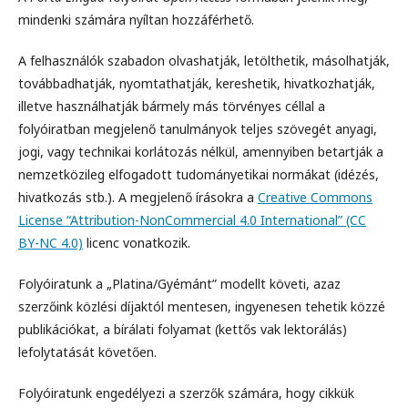
mindenki számára nyíltan hozzáférhető.
A felhasználók szabadon olvashatják, letölthetik, másolhatják,
továbbadhatják, nyomtathatják, kereshetik, hivatkozhatják,
illetve használhatják bármely más törvényes céllal a
folyóiratban megjelenő tanulmányok teljes szövegét anyagi,
jogi, vagy technikai korlátozás nélkül, amennyiben betartják a
nemzetközileg elfogadott tudományetikai normákat (idézés,
hivatkozás stb.). A megjelenő írásokra a
Creative Commons
License “Attribution-NonCommercial 4.0 International” (CC
BY-NC 4.0)
licenc vonatkozik.
Folyóiratunk a „Platina/Gyémánt” modellt követi, azaz
szerzőink közlési díjaktól mentesen, ingyenesen tehetik közzé
publikációkat, a bírálati folyamat (kettős vak lektorálás)
lefolytatását követően.
Folyóiratunk engedélyezi a szerzők számára, hogy cikkük