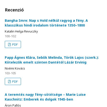
Recenzió
Bangha Imre: Nap s Hold nélkül ragyog a fény. A
klasszikus hindi irodalom története 1350–1800
Katalin Helga Revuczky
100-102
PDF
Papp Ágnes Klára, Sebők Melinda, Török Lajos (szerk.):
Kötelezők emelt szinten Dantétól Lázár Ervinig
Noémi Kovács
103-105
PDF
A teremtés nagy fény-sötétsége – Marie Luise
Kaschnitz: Emberek és dolgok 1945-ben
Áron Pallós