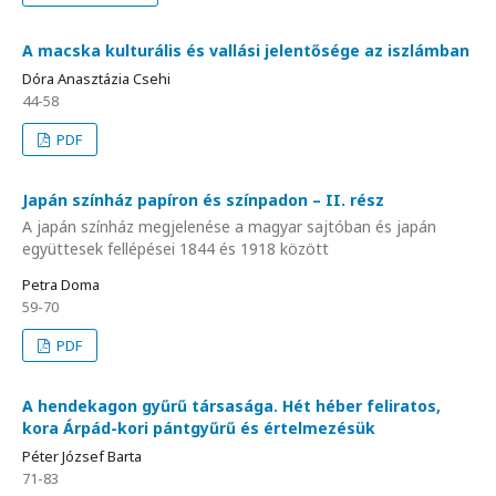
A macska kulturális és vallási jelentősége az iszlámban
Dóra Anasztázia Csehi
44-58
PDF
Japán színház papíron és színpadon – II. rész
A japán színház megjelenése a magyar sajtóban és japán
együttesek fellépései 1844 és 1918 között
Petra Doma
59-70
PDF
A hendekagon gyűrű társasága. Hét héber feliratos,
kora Árpád-kori pántgyűrű és értelmezésük
Péter József Barta
71-83