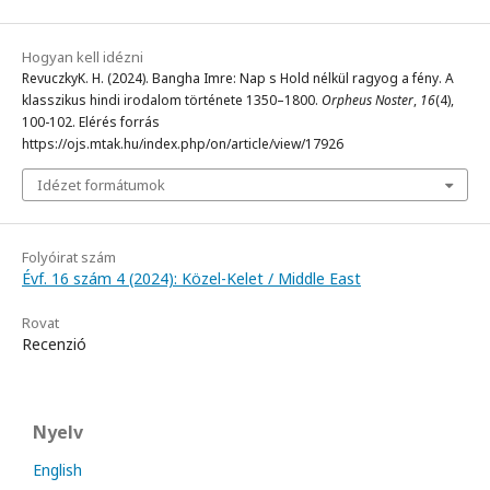
Hogyan kell idézni
RevuczkyK. H. (2024). Bangha Imre: Nap s Hold nélkül ragyog a fény. A
klasszikus hindi irodalom története 1350–1800.
Orpheus Noster
,
16
(4),
100-102. Elérés forrás
https://ojs.mtak.hu/index.php/on/article/view/17926
Idézet formátumok
Folyóirat szám
Évf. 16 szám 4 (2024): Közel-Kelet / Middle East
Rovat
Recenzió
Nyelv
English