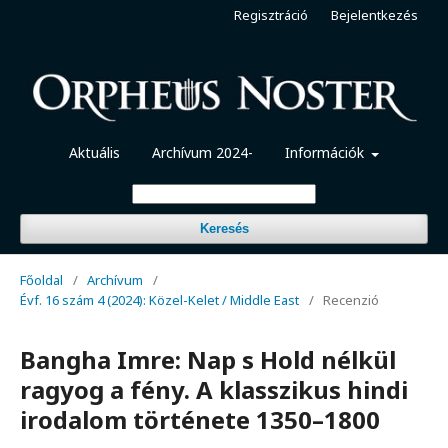
Regisztráció
Bejelentkezés
Aktuális
Archívum 2024-
Információk
Keresés
Főoldal
/
Archívum
/
Évf. 16 szám 4 (2024): Közel-Kelet / Middle East
/
Recenzió
Bangha Imre: Nap s Hold nélkül
ragyog a fény. A klasszikus hindi
irodalom története 1350–1800