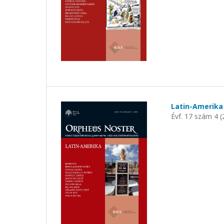
Latin-Amerika
Évf. 17 szám 4 (