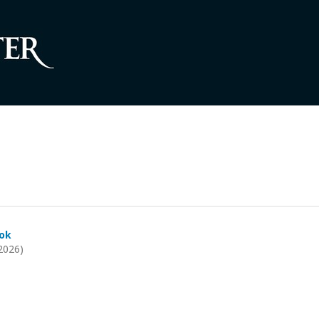
sok
2026)