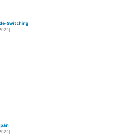
de-Switching
2024)
apán
2024)