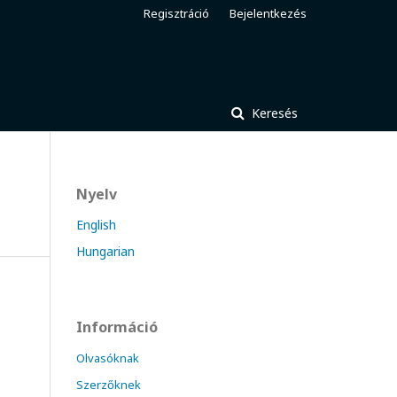
Regisztráció
Bejelentkezés
Keresés
Nyelv
English
Hungarian
Információ
Olvasóknak
Szerzőknek