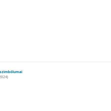
 szimbólumai
2024)