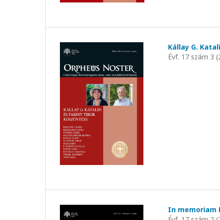
Kállay G. Kata
Évf. 17 szám 3 (
In memoriam H
Évf. 17 szám 2 (