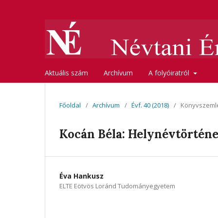
Aktuális szám
Archívum
A folyóiratról
Főoldal
/
Archívum
/
Évf. 40 (2018)
/
Könyvszeml
Kocán Béla: Helynévtörténe
Éva Hankusz
ELTE Eötvös Loránd Tudományegyetem