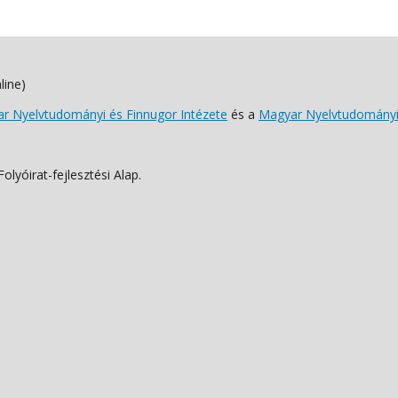
line)
 Nyelvtudományi és Finnugor Intézete
és a
Magyar Nyelvtudományi
lyóirat-fejlesztési Alap.