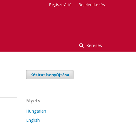
Regisztráció
Bejelentkezés
Keresés
Kézirat benyújtása
n
Nyelv
Hungarian
English