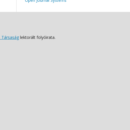
Open Journal Systems
 Társaság
lektorált folyóirata.