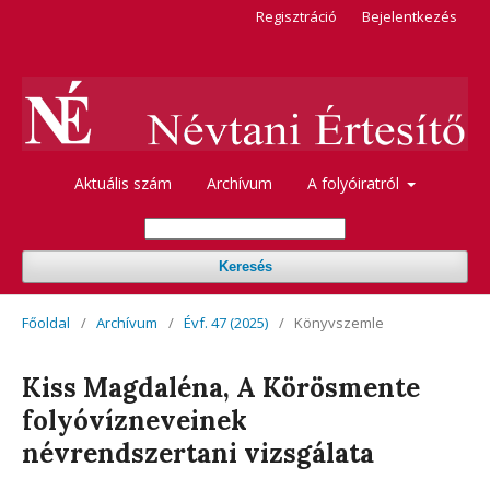
Regisztráció
Bejelentkezés
Aktuális szám
Archívum
A folyóiratról
Keresés
Főoldal
/
Archívum
/
Évf. 47 (2025)
/
Könyvszemle
Kiss Magdaléna, A Körösmente
folyóvízneveinek
névrendszertani vizsgálata