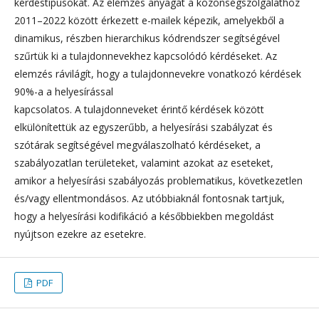
kérdéstípusokat. Az elemzés anyagát a közönségszolgálathoz
2011–2022 között érkezett e-mailek képezik, amelyekből a
dinamikus, részben hierarchikus kódrendszer segítségével
szűrtük ki a tulajdonnevekhez kapcsolódó kérdéseket. Az
elemzés rávilágít, hogy a tulajdonnevekre vonatkozó kérdések
90%-a a helyesírással
kapcsolatos. A tulajdonneveket érintő kérdések között
elkülönítettük az egyszerűbb, a helyesírási szabályzat és
szótárak segítségével megválaszolható kérdéseket, a
szabályozatlan területeket, valamint azokat az eseteket,
amikor a helyesírási szabályozás problematikus, következetlen
és/vagy ellentmondásos. Az utóbbiaknál fontosnak tartjuk,
hogy a helyesírási kodifikáció a későbbiekben megoldást
nyújtson ezekre az esetekre.
PDF