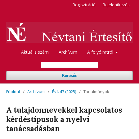
Regisztráció
Bejelentkezés
Aktuális szám
Archívum
A folyóiratról
Keresés
Főoldal
/
Archívum
/
Évf. 47 (2025)
/
Tanulmányok
A tulajdonnevekkel kapcsolatos
kérdéstípusok a nyelvi
tanácsadásban