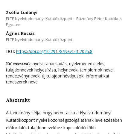
Zsófia Ludányi
ELTE Nyelvtudományi Kutatóközpont – Pázmány Péter Katolikus
Egyetem
Ágnes Kocsis
ELTE Nyelvtudományi Kutatóközpont
https://doi.org/10.29178/NevtErt.2025.8
DOI:
nyelvi tanácsadás, nyelvmenedzselés,
Kulcsszavak:
tulajdonnevek helyesírása, helynevek, templomok nevei,
rendezvénynevek, új tulajdonnévtípusok, informatikai
rendszerek nevei
Absztrakt
A tanulmány célja, hogy bemutassa a Nyelvtudományi
Kutatóközpont nyelvi közönségszolgálatának levelezésében
előforduló, tulajdonnevekhez kapcsolódó főbb