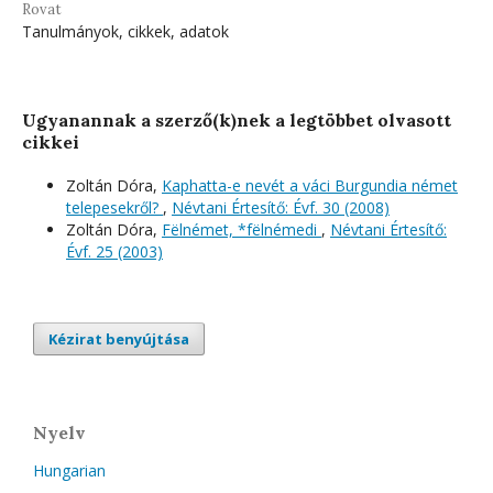
Rovat
Tanulmányok, cikkek, adatok
Ugyanannak a szerző(k)nek a legtöbbet olvasott
cikkei
Zoltán Dóra,
Kaphatta-e nevét a váci Burgundia német
telepesekről?
,
Névtani Értesítő: Évf. 30 (2008)
Zoltán Dóra,
Fëlnémet, *fëlnémedi
,
Névtani Értesítő:
Évf. 25 (2003)
Kézirat benyújtása
Nyelv
Hungarian