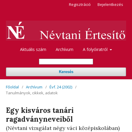
Regisztráció
Bejelentkezés
Aktuális szám
Archívum
A folyóiratról
Keresés
Főoldal
/
Archívum
/
Évf. 24 (2002)
/
Tanulmányok, cikkek, adatok
Egy kisváros tanári
ragadványneveiből
(Névtani vizsgálat négy váci középiskolában)