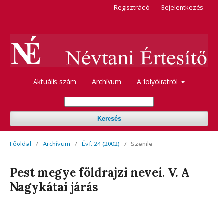
Regisztráció
Bejelentkezés
Aktuális szám
Archívum
A folyóiratról
Keresés
Főoldal
/
Archívum
/
Évf. 24 (2002)
/
Szemle
Pest megye földrajzi nevei. V. A
Nagykátai járás