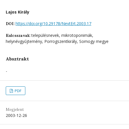
Lajos Király
https://doi.org/10.29178/NevtErt.2003.17
DOI:
településnevek, mikrotoponimák,
Kulcsszavak:
helynévgyűjtemény, Porrogszentkirály, Somogy megye
Absztrakt
-
PDF
Megjelent
2003-12-26