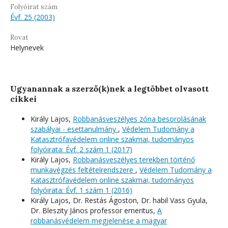
Folyóirat szám
Évf. 25 (2003)
Rovat
Helynevek
Ugyanannak a szerző(k)nek a legtöbbet olvasott
cikkei
Király Lajos,
Robbanásveszélyes zóna besorolásának
szabályai - esettanulmány
,
Védelem Tudomány a
Katasztrófavédelem online szakmai, tudományos
folyóirata: Évf. 2 szám 1 (2017)
Király Lajos,
Robbanásveszélyes terekben történő
munkavégzés feltételrendszere
,
Védelem Tudomány a
Katasztrófavédelem online szakmai, tudományos
folyóirata: Évf. 1 szám 1 (2016)
Király Lajos, Dr. Restás Ágoston, Dr. habil Vass Gyula,
Dr. Bleszity János professor emeritus,
A
robbanásvédelem megjelenése a magyar