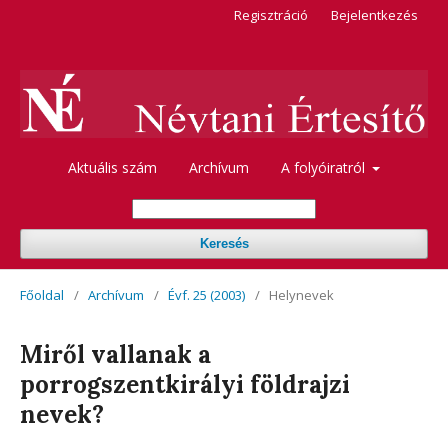
Regisztráció
Bejelentkezés
Aktuális szám
Archívum
A folyóiratról
Keresés
Főoldal
/
Archívum
/
Évf. 25 (2003)
/
Helynevek
Miről vallanak a
porrogszentkirályi földrajzi
nevek?