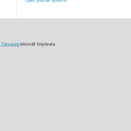
Open Journal Systems
 Társaság
lektorált folyóirata.