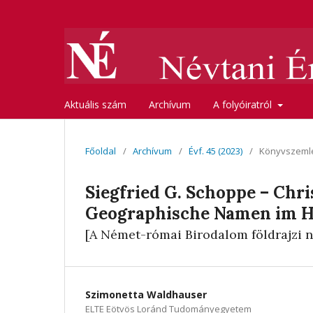
Aktuális szám
Archívum
A folyóiratról
Főoldal
/
Archívum
/
Évf. 45 (2023)
/
Könyvszeml
Siegfried G. Schoppe – Chr
Geographische Namen im Hl
[A Német-római Birodalom földrajzi n
Szimonetta Waldhauser
ELTE Eötvös Loránd Tudományegyetem