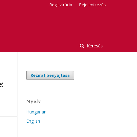
Regisztráció
Bejelentkezés
Keresés
Kézirat benyújtása
:
Nyelv
Hungarian
English