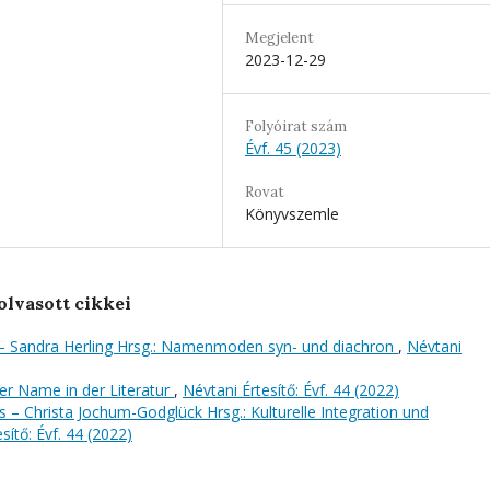
Megjelent
2023-12-29
Folyóirat szám
Évf. 45 (2023)
Rovat
Könyvszemle
olvasott cikkei
 – Sandra Herling Hrsg.: Namenmoden syn- und diachron
,
Névtani
er Name in der Literatur
,
Névtani Értesítő: Évf. 44 (2022)
 – Christa Jochum-Godglück Hrsg.: Kulturelle Integration und
sítő: Évf. 44 (2022)