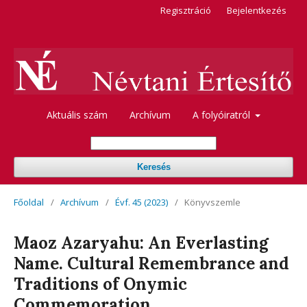
Regisztráció
Bejelentkezés
Aktuális szám
Archívum
A folyóiratról
Keresés
Főoldal
/
Archívum
/
Évf. 45 (2023)
/
Könyvszemle
Maoz Azaryahu: An Everlasting
Name. Cultural Remembrance and
Traditions of Onymic
Commemoration