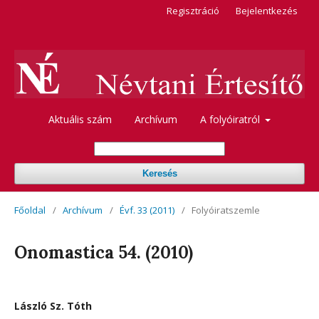
Regisztráció
Bejelentkezés
Aktuális szám
Archívum
A folyóiratról
Keresés
Főoldal
/
Archívum
/
Évf. 33 (2011)
/
Folyóiratszemle
Onomastica 54. (2010)
László Sz. Tóth