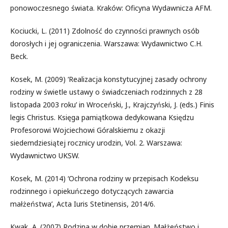
ponowoczesnego świata. Kraków: Oficyna Wydawnicza AFM.
Kociucki, L. (2011) Zdolność do czynności prawnych osób
dorosłych i jej ograniczenia. Warszawa: Wydawnictwo C.H.
Beck.
Kosek, M. (2009) ‘Realizacja konstytucyjnej zasady ochrony
rodziny w świetle ustawy o świadczeniach rodzinnych z 28
listopada 2003 roku’ in Wroceński, J., Krajczyński, J. (eds.) Finis
legis Christus. Księga pamiątkowa dedykowana Księdzu
Profesorowi Wojciechowi Góralskiemu z okazji
siedemdziesiątej rocznicy urodzin, Vol. 2. Warszawa:
Wydawnictwo UKSW.
Kosek, M. (2014) ‘Ochrona rodziny w przepisach Kodeksu
rodzinnego i opiekuńczego dotyczących zawarcia
małżeństwa’, Acta Iuris Stetinensis, 2014/6.
Kwak, A. (2007) Rodzina w dobie przemian. Małżeństwo i