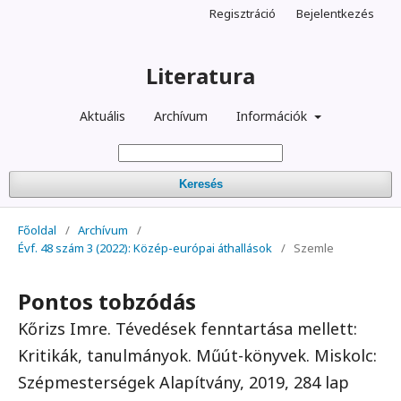
Regisztráció
Bejelentkezés
Literatura
Aktuális
Archívum
Információk
Keresés
Főoldal
/
Archívum
/
Évf. 48 szám 3 (2022): Közép-európai áthallások
/
Szemle
Pontos tobzódás
Kőrizs Imre. Tévedések fenntartása mellett:
Kritikák, tanulmányok. Műút-könyvek. Miskolc:
Szépmesterségek Alapítvány, 2019, 284 lap