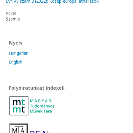
Évf. 48 szám 3 (2022): Közép-európai áthallások
Rovat
Szemle
Nyelv
Hungarian
English
Folyóiratunkat indexeli