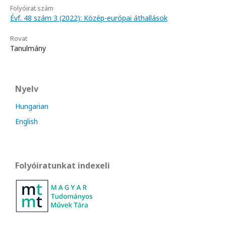
Folyóirat szám
Évf. 48 szám 3 (2022): Közép-európai áthallások
Rovat
Tanulmány
Nyelv
Hungarian
English
Folyóiratunkat indexeli