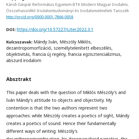
Károli Gáspár Református Egyetem BTK Modern Magyar Irodalmi,
Összehasonlító Irodalomtudományi és Irodalomelméleti Tanszék
http://orcid.org/0000-0001-7866-0058
https://doi.org/10.57227/Liter.2022.3.1
DOI:
Mándy Iván, Mészöly Miklós,
Kulcsszavak:
dezantropomorfizáció, személytelenített elbeszélés,
objektivitás, francia új regény, francia egzisztencializmus,
abszurd irodalom
Absztrakt
This paper deals with the question of Miklós Mészöly’s and
Iván Mándy’s attitude to objects and objectivity. My
contention is that the two authors represent two
approaches: while Mészöly creates a poetics of sight, Mándy
creates a poetics of sound. Hence their fundamentally
different ways of writing: Mészöly’s
desanthropomorphisation, his depersonalized narrative, the