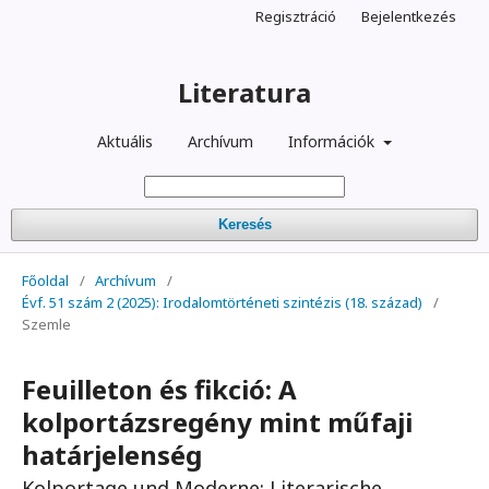
Regisztráció
Bejelentkezés
Literatura
Aktuális
Archívum
Információk
Keresés
Főoldal
/
Archívum
/
Évf. 51 szám 2 (2025): Irodalomtörténeti szintézis (18. század)
/
Szemle
Feuilleton és fikció: A
kolportázsregény mint műfaji
határjelenség
Kolportage und Moderne: Literarische