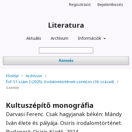
Regisztráció
Bejelentkezés
Literatura
Aktuális
Archívum
Információk
Keresés
Főoldal
/
Archívum
/
Évf. 51 szám 2 (2025): Irodalomtörténeti szintézis (18. század)
/
Szemle
Kultuszépítő monográfia
Darvasi Ferenc. Csak hagyjanak békén: Mándy
Iván élete és pályája. Osiris irodalomtörténet.
Budapest: Osiris Kiadó, 2024