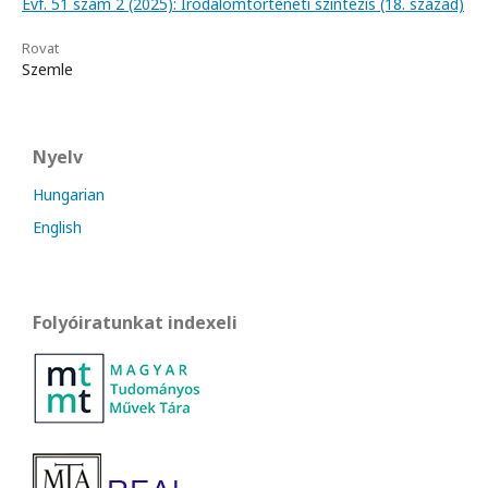
Évf. 51 szám 2 (2025): Irodalomtörténeti szintézis (18. század)
Rovat
Szemle
Nyelv
Hungarian
English
Folyóiratunkat indexeli