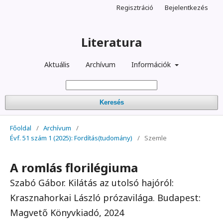
Regisztráció
Bejelentkezés
Literatura
Aktuális
Archívum
Információk
Keresés
Főoldal
/
Archívum
/
Évf. 51 szám 1 (2025): Fordítás(tudomány)
/
Szemle
A romlás florilégiuma
Szabó Gábor. Kilátás az utolsó hajóról:
Krasznahorkai László prózavilága. Budapest:
Magvető Könyvkiadó, 2024