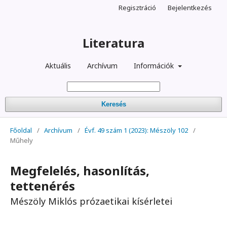
Regisztráció
Bejelentkezés
Literatura
Aktuális
Archívum
Információk
Keresés
Főoldal
/
Archívum
/
Évf. 49 szám 1 (2023): Mészöly 102
/
Műhely
Megfelelés, hasonlítás,
tettenérés
Mészöly Miklós prózaetikai kísérletei