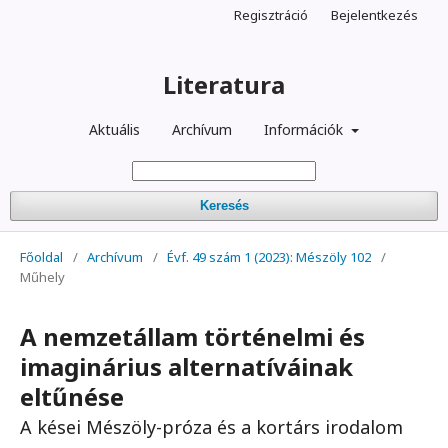
Regisztráció
Bejelentkezés
Literatura
Aktuális
Archívum
Információk
Keresés
Főoldal
/
Archívum
/
Évf. 49 szám 1 (2023): Mészöly 102
/
Műhely
A nemzetállam történelmi és
imaginárius alternatíváinak
eltűnése
A kései Mészöly-próza és a kortárs irodalom