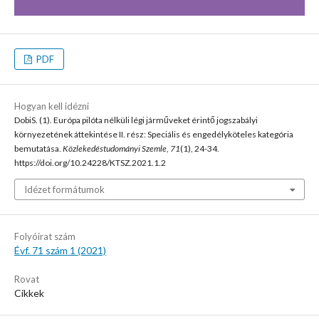
PDF
Hogyan kell idézni
DobiS. (1). Európa pilóta nélküli légi járműveket érintő jogszabályi
környezetének áttekintése II. rész: Speciális és engedélyköteles kategória
bemutatása.
Közlekedéstudományi Szemle
,
71
(1), 24-34.
https://doi.org/10.24228/KTSZ.2021.1.2
Idézet formátumok
Folyóirat szám
Évf. 71 szám 1 (2021)
Rovat
Cikkek