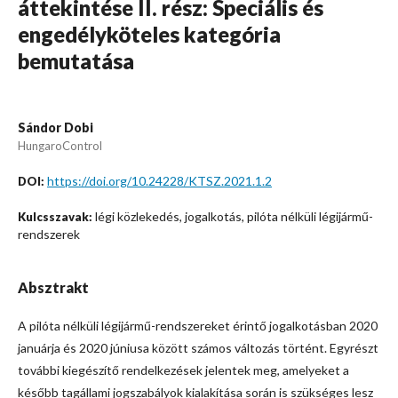
áttekintése II. rész: Speciális és
engedélyköteles kategória
bemutatása
Sándor Dobi
HungaroControl
https://doi.org/10.24228/KTSZ.2021.1.2
DOI:
légi közlekedés, jogalkotás, pilóta nélküli légijármű-
Kulcsszavak:
rendszerek
Absztrakt
A pilóta nélküli légijármű-rendszereket érintő jogalkotásban 2020
januárja és 2020 júniusa között számos változás történt. Egyrészt
további kiegészítő rendelkezések jelentek meg, amelyeket a
később tagállami jogszabályok kialakítása során is szükséges lesz