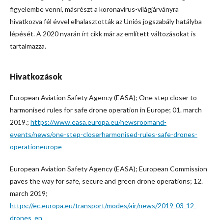
figyelembe venni, másrészt a koronavírus-világjárványra
hivatkozva fél évvel elhalasztották az Uniós jogszabály hatályba
lépését. A 2020 nyarán írt cikk már az említett változásokat is
tartalmazza.
Hivatkozások
European Aviation Safety Agency (EASA); One step closer to
harmonised rules for safe drone operation in Europe; 01. march
2019.;
https://www.easa.europa.eu/newsroomand-
events/news/one-step-closerharmonised-rules-safe-drones-
operationeurope
European Aviation Safety Agency (EASA); European Commission
paves the way for safe, secure and green drone operations; 12.
march 2019;
https://ec.europa.eu/transport/modes/air/news/2019-03-12-
drones_en