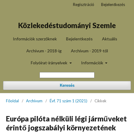
Regisztráció
Bejelentkezés
Közlekedéstudományi Szemle
Információk szerzőknek
Bejelentkezés
Aktuális
Archívum - 2018-ig
Archívum - 2019-től
Folyóirat-irányelvek
Információk
Keresés
Főoldal
/
Archívum
/
Évf. 71 szám 1 (2021)
/
Cikkek
Európa pilóta nélküli légi járműveket
érintő jogszabályi környezetének